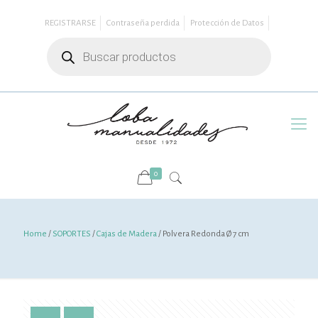
REGISTRARSE
Contraseña perdida
Protección de Datos
Búsqueda
de
productos
0
Home
/
SOPORTES
/
Cajas de Madera
/ Polvera Redonda Ø 7 cm