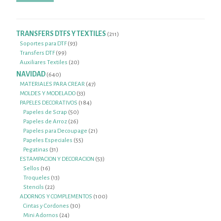
TRANSFERS DTFS Y TEXTILES
211
211
productos
93
Soportes para DTF
93
99
productos
Transfers DTF
99
productos
20
Auxiliares Textiles
20
productos
NAVIDAD
640
640
productos
47
MATERIALES PARA CREAR
47
33
productos
MOLDES Y MODELADO
33
productos
184
PAPELES DECORATIVOS
184
50
productos
Papeles de Scrap
50
26
productos
Papeles de Arroz
26
productos
21
Papeles para Decoupage
21
55
productos
Papeles Especiales
55
31
productos
Pegatinas
31
productos
53
ESTAMPACION Y DECORACION
53
16
productos
Sellos
16
productos
13
Troqueles
13
22
productos
Stencils
22
productos
100
ADORNOS Y COMPLEMENTOS
100
30
productos
Cintas y Cordones
30
24
productos
Mini Adornos
24