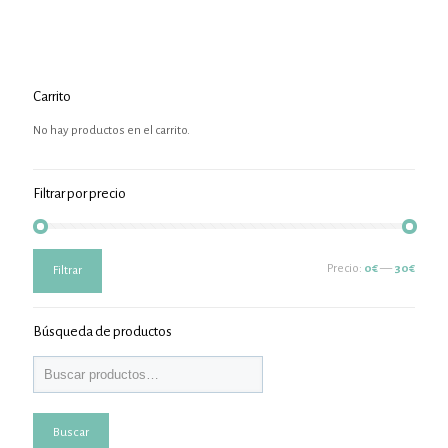
Carrito
No hay productos en el carrito.
Filtrar por precio
Precio
Precio
Precio:
0€
—
30€
Filtrar
mínimo
máximo
Búsqueda de productos
Buscar