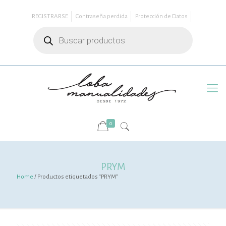
REGISTRARSE
Contraseña perdida
Protección de Datos
Búsqueda
de
productos
0
PRYM
Home
/ Productos etiquetados “PRYM”