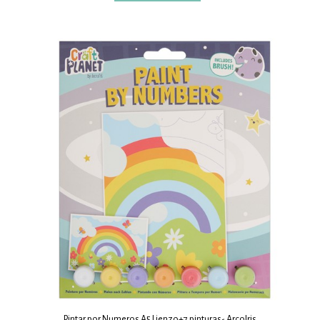
Pintar por Numeros A5 Lienzo+7 pinturas- ArcoIris