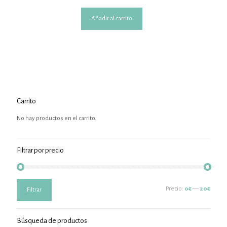
Añadir al carrito
Carrito
No hay productos en el carrito.
Filtrar por precio
Precio
Precio
Precio:
0€
—
20€
Filtrar
mínimo
máximo
Búsqueda de productos