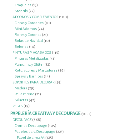
productos
13
Troqueles
13
22
productos
Stencils
22
productos
100
ADORNOS Y COMPLEMENTOS
100
30
productos
Cintas y Cordones
30
24
productos
Mini Adornos
24
productos
21
Flores y Coronas
21
productos
10
Bolas de Navidad
10
14
productos
Belenes
14
productos
115
PINTURAS Y ACABADOS
115
41
productos
Pinturas Metalizadas
41
32
productos
Purpurina y Glitter
32
productos
29
Rotuladores y Marcadores
29
14
productos
Sprays y Barnices
14
productos
93
SOPORTES PARA DECORAR
93
29
productos
Madera
29
productos
21
Poliestireno
21
42
productos
Siluetas
42
19
productos
VELAS
19
productos
PAPELERÍA CREATIVA Y DECOUPAGE
1052
1052
productos
668
DECOUPAGE
668
productos
305
Cromos Decoupage
305
productos
223
Papeles para Decoupage
223
125
productos
Papel de arroz A3
125