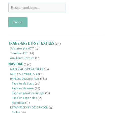
Buscar
TRANSFERS DTFS Y TEXTILES
211
211
productos
93
Soportes para DTF
93
99
productos
Transfers DTF
99
productos
20
Auxiliares Textiles
20
productos
NAVIDAD
640
640
productos
47
MATERIALES PARA CREAR
47
33
productos
MOLDES Y MODELADO
33
productos
184
PAPELES DECORATIVOS
184
50
productos
Papeles de Scrap
50
26
productos
Papeles de Arroz
26
productos
21
Papeles para Decoupage
21
55
productos
Papeles Especiales
55
31
productos
Pegatinas
31
productos
53
ESTAMPACION Y DECORACION
53
16
productos
Sellos
16