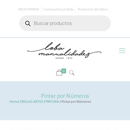
REGISTRARSE
Contraseña perdida
Protección de Datos
Búsqueda
de
productos
0
Pintar por Números
Home
/
BELLAS ARTES
/
PINTURA
/ Pintar por Números