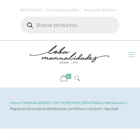
REGISTRARSE
Contraseña perdida
Protección de Datos
Búsqueda
de
productos
0
Home
/
MANUALIDADES Y DIY
/
ADHESIVOS (PEGATINAS)
/
Metalizados
/
Pegatinas Decorativas Metalizadas con Relieve 10x23cm – Navidad