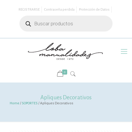
REGISTRARSE
Contraseña perdida
Protección de Datos
Búsqueda
de
productos
0
Apliques Decorativos
Home
/
SOPORTES
/ Apliques Decorativos