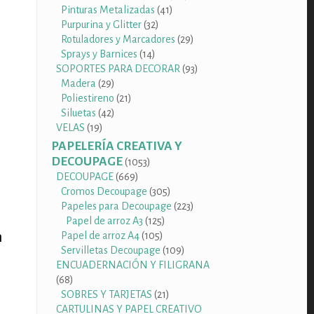
riantes.
41
productos
Pinturas Metalizadas
41
as
32
productos
Purpurina y Glitter
32
pciones
productos
29
Rotuladores y Marcadores
29
e
14
productos
Sprays y Barnices
14
ueden
productos
93
SOPORTES PARA DECORAR
93
egir
29
productos
Madera
29
n
productos
21
Poliestireno
21
42
productos
Siluetas
42
ágina
19
productos
VELAS
19
e
productos
PAPELERÍA CREATIVA Y
roducto
DECOUPAGE
1053
1053
productos
669
DECOUPAGE
669
productos
305
Cromos Decoupage
305
productos
223
Papeles para Decoupage
223
125
productos
Papel de arroz A3
125
m
105
productos
Papel de arroz A4
105
productos
109
Servilletas Decoupage
109
productos
ENCUADERNACIÓN Y FILIGRANA
68
68
productos
21
SOBRES Y TARJETAS
21
productos
CARTULINAS Y PAPEL CREATIVO