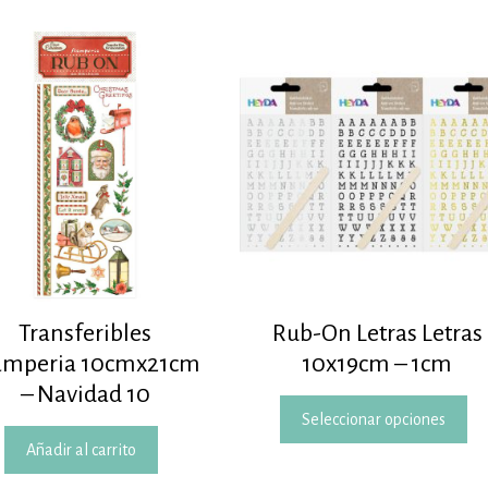
Transferibles
Rub-On Letras Letras
amperia 10cmx21cm
10x19cm – 1cm
– Navidad 10
E
Seleccionar opciones
p
Añadir al carrito
t
m