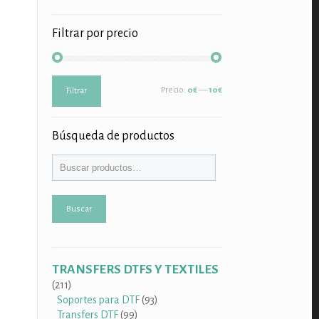
Filtrar por precio
Precio
Precio
Precio:
0€
—
10€
Filtrar
mínimo
máximo
Búsqueda de productos
Buscar
TRANSFERS DTFS Y TEXTILES
211
211
productos
93
Soportes para DTF
93
99
productos
Transfers DTF
99