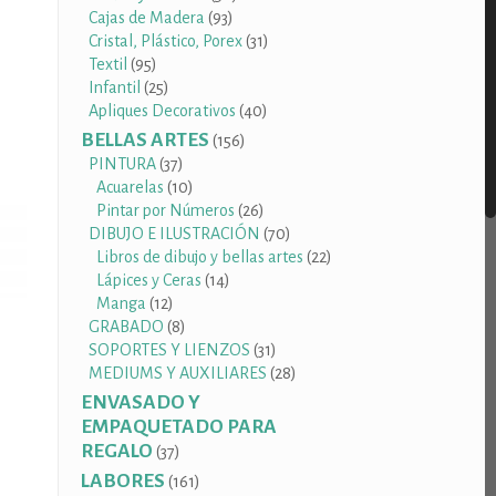
93
productos
Cajas de Madera
93
productos
31
Cristal, Plástico, Porex
31
95
productos
Textil
95
productos
25
Infantil
25
productos
40
Apliques Decorativos
40
productos
BELLAS ARTES
156
156
productos
37
PINTURA
37
productos
10
Acuarelas
10
productos
26
Pintar por Números
26
productos
70
DIBUJO E ILUSTRACIÓN
70
productos
22
Libros de dibujo y bellas artes
22
14
productos
Lápices y Ceras
14
12
productos
Manga
12
productos
8
GRABADO
8
productos
31
SOPORTES Y LIENZOS
31
productos
28
MEDIUMS Y AUXILIARES
28
productos
ENVASADO Y
EMPAQUETADO PARA
REGALO
37
37
productos
LABORES
161
161