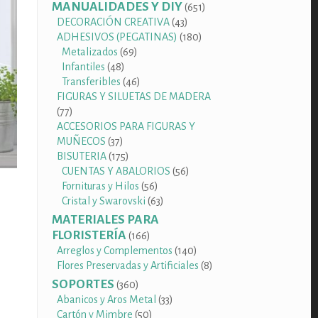
productos
MANUALIDADES Y DIY
651
651
productos
43
DECORACIÓN CREATIVA
43
productos
180
ADHESIVOS (PEGATINAS)
180
69
productos
Metalizados
69
48
productos
Infantiles
48
productos
46
Transferibles
46
productos
FIGURAS Y SILUETAS DE MADERA
77
77
productos
ACCESORIOS PARA FIGURAS Y
37
MUÑECOS
37
productos
175
BISUTERIA
175
productos
56
CUENTAS Y ABALORIOS
56
56
productos
Fornituras y Hilos
56
productos
63
Cristal y Swarovski
63
productos
MATERIALES PARA
FLORISTERÍA
166
166
productos
140
Arreglos y Complementos
140
productos
8
Flores Preservadas y Artificiales
8
productos
SOPORTES
360
360
productos
33
Abanicos y Aros Metal
33
50
productos
Cartón y Mimbre
50