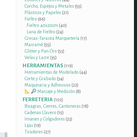
productos
55
Corcho, Espejos y Metales
55
21
productos
Plásticos y Papeles
21
66
productos
Fieltro
66
productos
40
Fieltro 40x20cm
40
24
productos
Lana de Fieltro
24
productos
17
Grecas-Taracea Marquetería
17
55
productos
Macramé
55
productos
53
Glitter y Pan Oro
53
35
productos
Velas y Lacre
35
productos
HERRAMIENTAS
119
119
productos
44
Herramientas de Modelado
44
34
productos
Corte y Grabado
34
productos
22
Maquinaria y Adhesivos
22
a
productos
8
Marcaje y Medición
8
productos
FERRETERIA
102
102
productos
18
Bisagras, Cierres, Cantoneras
18
15
productos
Cadenas Llavero
15
productos
23
Imanes y Colgadores
23
19
productos
Lijas
19
productos
27
Tiradores
27