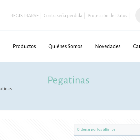
B
d
REGISTRARSE
Contraseña perdida
Protección de Datos
pr
Productos
Quiénes Somos
Novedades
Ca
Pegatinas
atinas