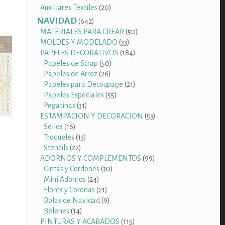
productos
20
Auxiliares Textiles
20
productos
NAVIDAD
642
642
productos
50
MATERIALES PARA CREAR
50
33
productos
MOLDES Y MODELADO
33
productos
184
PAPELES DECORATIVOS
184
50
productos
Papeles de Scrap
50
26
productos
Papeles de Arroz
26
productos
21
Papeles para Decoupage
21
55
productos
Papeles Especiales
55
31
productos
Pegatinas
31
productos
53
ESTAMPACION Y DECORACION
53
16
productos
Sellos
16
productos
13
Troqueles
13
22
productos
Stencils
22
productos
99
ADORNOS Y COMPLEMENTOS
99
30
productos
Cintas y Cordones
30
24
productos
Mini Adornos
24
ste
productos
21
Flores y Coronas
21
roducto
productos
9
Bolas de Navidad
9
iene
14
productos
Belenes
14
últiples
productos
115
PINTURAS Y ACABADOS
115