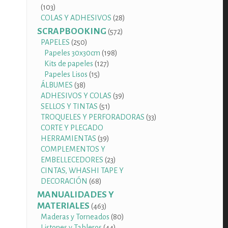
103
103
productos
28
COLAS Y ADHESIVOS
28
productos
SCRAPBOOKING
572
572
productos
250
PAPELES
250
productos
198
Papeles 30x30cm
198
127
productos
Kits de papeles
127
15
productos
Papeles Lisos
15
38
productos
ÁLBUMES
38
productos
39
ADHESIVOS Y COLAS
39
51
productos
SELLOS Y TINTAS
51
productos
33
TROQUELES Y PERFORADORAS
33
productos
CORTE Y PLEGADO
39
HERRAMIENTAS
39
productos
COMPLEMENTOS Y
23
EMBELLECEDORES
23
productos
CINTAS, WHASHI TAPE Y
68
DECORACIÓN
68
productos
MANUALIDADES Y
MATERIALES
463
463
productos
80
Maderas y Torneados
80
44
productos
Listones y Tableros
44