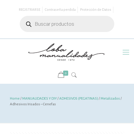
REGISTRARSE
Contraseña perdida
Protección de Datos
Búsqueda
de
productos
0
Home
/
MANUALIDADES Y DIY
/
ADHESIVOS (PEGATINAS)
/
Metalizados
/
Adhesivos Irisados – Cenefas