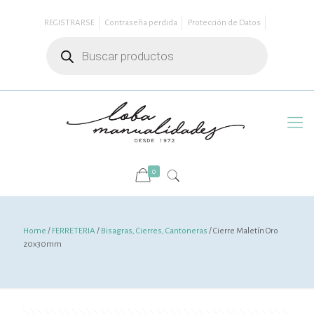
REGISTRARSE
Contraseña perdida
Protección de Datos
Búsqueda
de
productos
0
Home
/
FERRETERIA
/
Bisagras, Cierres, Cantoneras
/ Cierre Maletín Oro
20x30mm