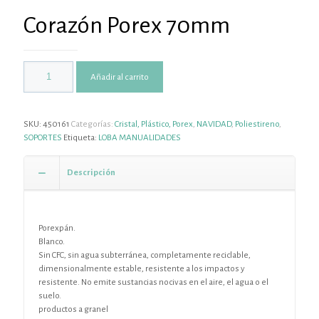
Corazón Porex 70mm
Añadir al carrito
SKU:
450161
Categorías:
Cristal, Plástico, Porex
,
NAVIDAD
,
Poliestireno
,
SOPORTES
Etiqueta:
LOBA MANUALIDADES
Descripción
Porexpán.
Blanco.
Sin CFC, sin agua subterránea, completamente reciclable,
dimensionalmente estable, resistente a los impactos y
resistente. No emite sustancias nocivas en el aire, el agua o el
suelo.
productos a granel