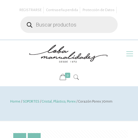
REGISTRARSE
Contraseña perdida
Protección de Datos
Búsqueda
de
productos
0
Home
/
SOPORTES
/
Cristal, Plástico, Porex
/ Corazón Porex 70mm