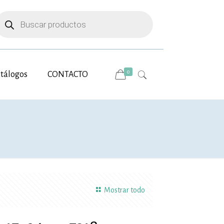
úsqueda
e
roductos
0
tálogos
CONTACTO
Mostrar todo