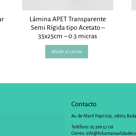
ar
Lámina APET Transparente
Semi Rígida tipo Acetato –
35x25cm – 0.3 micras
Añadir al carrito
Contacto
Av. de Martí Pujol 625, 08915 Bad
Teléfono: 93 399 57 09
Correo:
info@lobamanualidades.