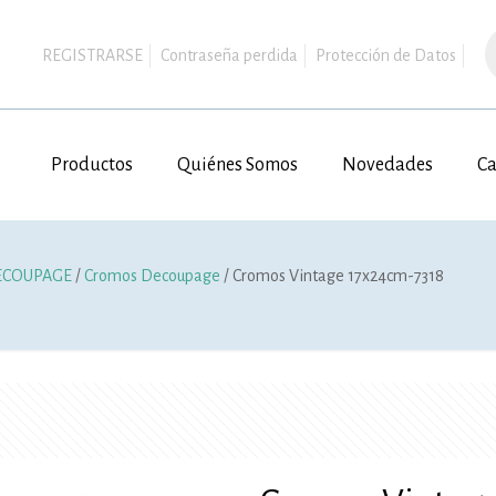
B
d
REGISTRARSE
Contraseña perdida
Protección de Datos
p
Productos
Quiénes Somos
Novedades
Ca
ECOUPAGE
/
Cromos Decoupage
/ Cromos Vintage 17x24cm-7318