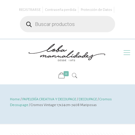
REGISTRARSE
Contraseña perdida
Protección de Datos
Búsqueda
de
productos
0
Home
/
PAPELERÍA CREATIVA Y DECOUPAGE
/
DECOUPAGE
/
Cromos
Decoupage
/ Cromos Vintage 17x24cm-7408 Mariposas