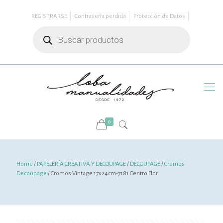
REGISTRARSE
Contraseña perdida
Protección de Datos
Búsqueda
de
productos
0
Home
/
PAPELERÍA CREATIVA Y DECOUPAGE
/
DECOUPAGE
/
Cromos
Decoupage
/ Cromos Vintage 17x24cm-7181 Centro Flor