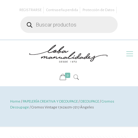
REGISTRARSE
Contraseña perdida
Protección de Datos
Búsqueda
de
productos
0
Home
/
PAPELERÍA CREATIVA Y DECOUPAGE
/
DECOUPAGE
/
Cromos
Decoupage
/ Cromos Vintage 17x24cm-7217 Ángeles