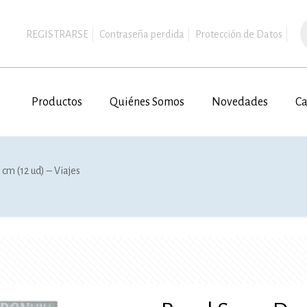
B
d
REGISTRARSE
Contraseña perdida
Protección de Datos
p
Productos
Quiénes Somos
Novedades
Ca
cm (12 ud) – Viajes