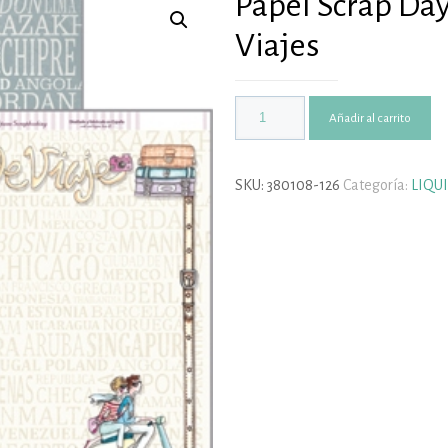
Papel Scrap Day
Viajes
Añadir al carrito
SKU:
380108-126
Categoría:
LIQU