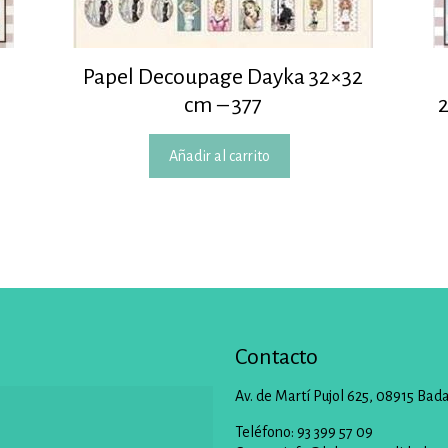
Papel Decoupage Dayka 32×32
cm – 377
Añadir al carrito
Contacto
Av. de Martí Pujol 625, 08915 Bad
Teléfono: 93 399 57 09