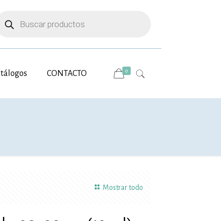
úsqueda
e
roductos
0
tálogos
CONTACTO
Mostrar todo