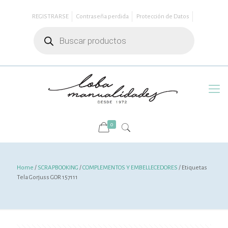
REGISTRARSE
Contraseña perdida
Protección de Datos
Búsqueda
de
productos
0
Home
/
SCRAPBOOKING
/
COMPLEMENTOS Y EMBELLECEDORES
/ Etiquetas
Tela Gorjuss GOR 157111