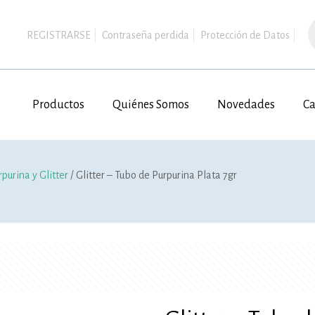
B
d
REGISTRARSE
Contraseña perdida
Protección de Datos
p
Productos
Quiénes Somos
Novedades
Ca
rpurina y Glitter
/ Glitter – Tubo de Purpurina Plata 7gr