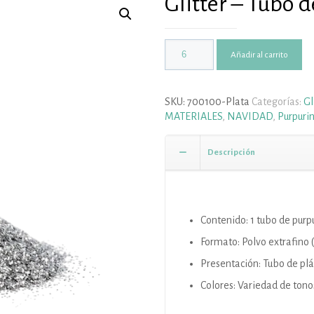
Glitter – Tubo 
Añadir al carrito
SKU:
700100-Plata
Categorías:
Gl
MATERIALES
,
NAVIDAD
,
Purpurin
Descripción
Contenido: 1 tubo de purp
Formato: Polvo extrafino (
Presentación: Tubo de plá
Colores: Variedad de tono