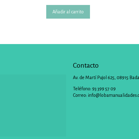
Añadir al carrito
Contacto
Av. de Martí Pujol 625, 08915 Bad
Teléfono: 93 399 57 09
Correo:
info@lobamanualidades.