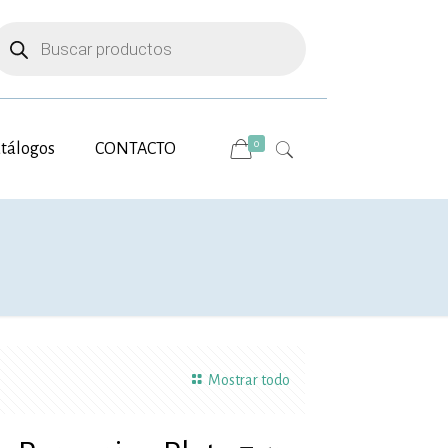
úsqueda
e
roductos
0
tálogos
CONTACTO
Mostrar todo