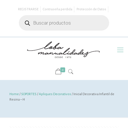
REGISTRARSE
Contraseña perdida
Protección de Datos
Búsqueda
de
productos
0
Home
/
SOPORTES
/
Apliques Decorativos
/ Inicial Decorativa Infantil de
Resina – H