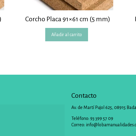
)
Corcho Placa 91×61 cm (5 mm)
Añadir al carrito
Contacto
Av. de Martí Pujol 625, 08915 Bad
Teléfono: 93 399 57 09
Correo:
info@lobamanualidades.