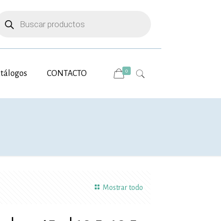
úsqueda
e
roductos
0
tálogos
CONTACTO
Mostrar todo