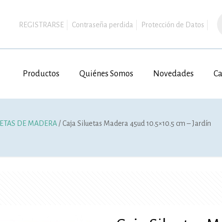
B
d
REGISTRARSE
Contraseña perdida
Protección de Datos
p
Productos
Quiénes Somos
Novedades
Ca
UETAS DE MADERA
/ Caja Siluetas Madera 45ud 10.5×10.5 cm – Jardín