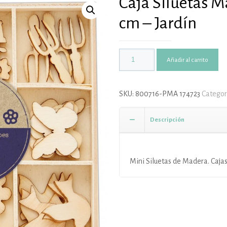
Caja Siluetas M
cm – Jardín
Añadir al carrito
SKU:
800716-PMA 174723
Categor
Descripción
Mini Siluetas de Madera. Caja