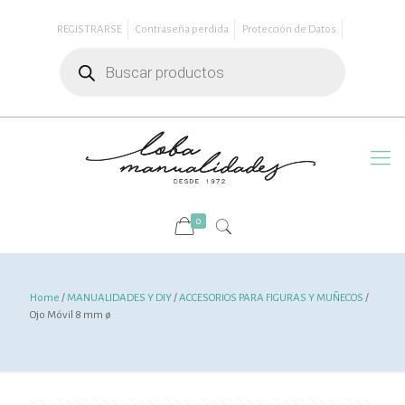
REGISTRARSE
Contraseña perdida
Protección de Datos
Búsqueda
de
productos
0
Home
/
MANUALIDADES Y DIY
/
ACCESORIOS PARA FIGURAS Y MUÑECOS
/
Ojo Móvil 8 mm ø