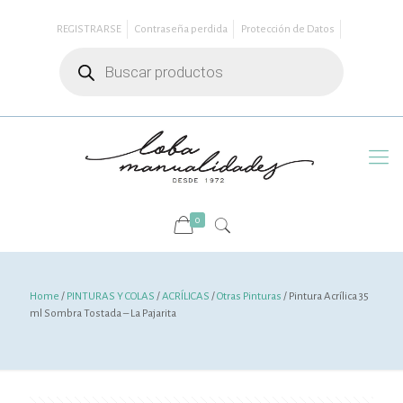
REGISTRARSE
Contraseña perdida
Protección de Datos
Búsqueda
de
productos
0
Home
/
PINTURAS Y COLAS
/
ACRÍLICAS
/
Otras Pinturas
/ Pintura Acrílica 35
ml Sombra Tostada – La Pajarita