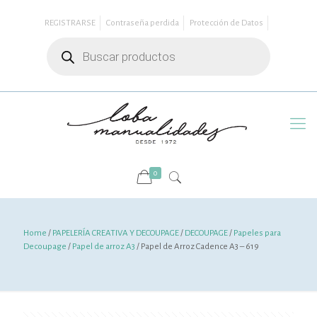
REGISTRARSE
Contraseña perdida
Protección de Datos
Búsqueda
de
productos
0
Home
/
PAPELERÍA CREATIVA Y DECOUPAGE
/
DECOUPAGE
/
Papeles para
Decoupage
/
Papel de arroz A3
/ Papel de Arroz Cadence A3 – 619