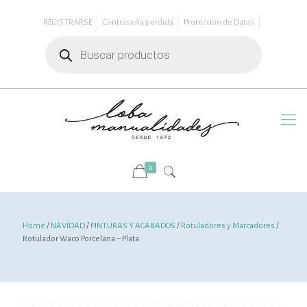
REGISTRARSE
Contraseña perdida
Protección de Datos
Búsqueda
de
productos
0
Home
/
NAVIDAD
/
PINTURAS Y ACABADOS
/
Rotuladores y Marcadores
/
Rotulador Waco Porcelana – Plata