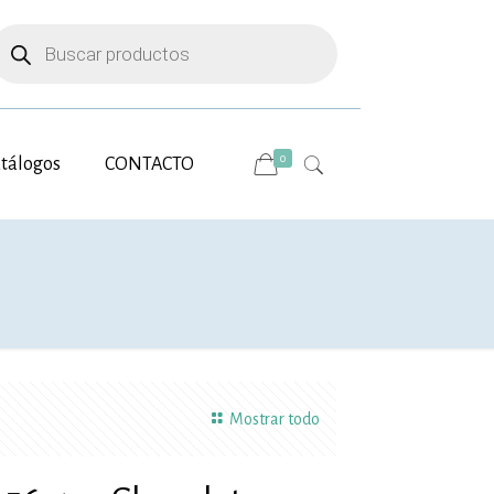
úsqueda
e
roductos
0
tálogos
CONTACTO
Mostrar todo