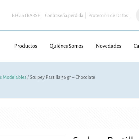
B
d
REGISTRARSE
Contraseña perdida
Protección de Datos
p
Productos
Quiénes Somos
Novedades
Ca
s Modelables
/ Sculpey Pastilla 56 gr – Chocolate