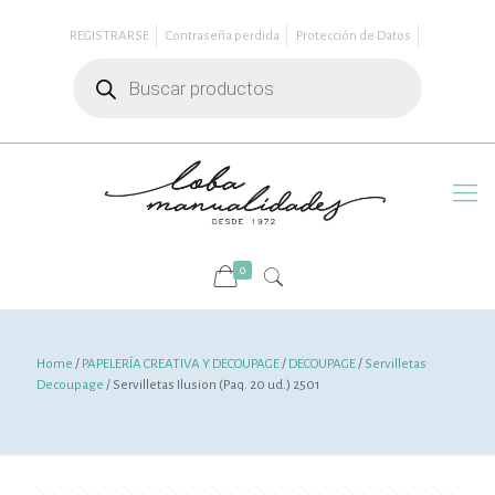
REGISTRARSE
Contraseña perdida
Protección de Datos
Búsqueda
de
productos
0
Home
/
PAPELERÍA CREATIVA Y DECOUPAGE
/
DECOUPAGE
/
Servilletas
Decoupage
/ Servilletas Ilusion (Paq. 20 ud.) 2501