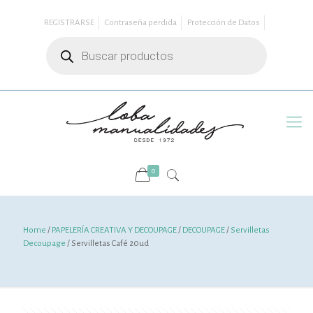
REGISTRARSE
Contraseña perdida
Protección de Datos
Búsqueda
de
productos
0
Home
/
PAPELERÍA CREATIVA Y DECOUPAGE
/
DECOUPAGE
/
Servilletas
Decoupage
/ Servilletas Café 20ud