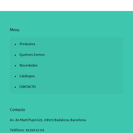
Menu
Productos
Quiénes Somos
Novedades
Catálogos
CONTACTO
Contacto
Av. de Martí Pujol 625, 08915 Badalona, Barcelona
Teléfono: 93 399 57 09