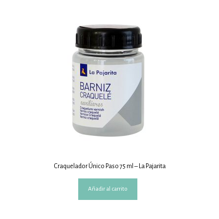
Craquelador Único Paso 75 ml – La Pajarita
Añadir al carrito