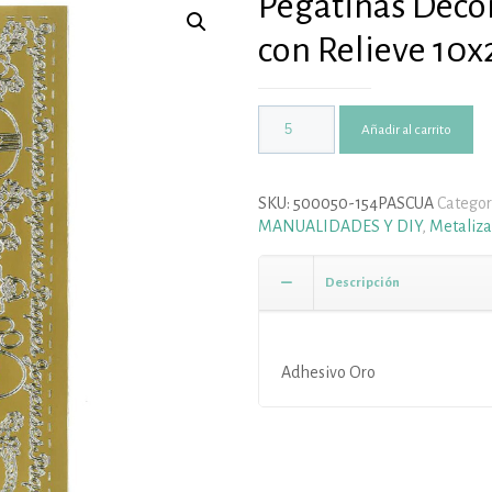
Pegatinas Deco
con Relieve 10
Añadir al carrito
SKU:
500050-154PASCUA
Categor
MANUALIDADES Y DIY
,
Metaliz
Descripción
Adhesivo Oro