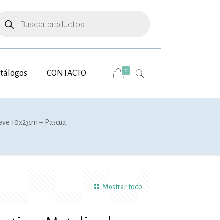
úsqueda
e
roductos
0
tálogos
CONTACTO
ieve 10x23cm – Pascua
Mostrar todo