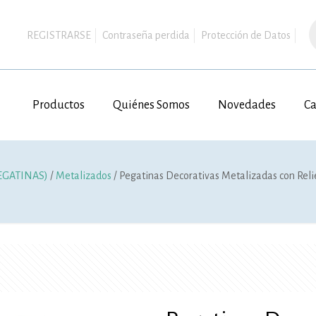
B
d
REGISTRARSE
Contraseña perdida
Protección de Datos
p
Productos
Quiénes Somos
Novedades
Ca
EGATINAS)
/
Metalizados
/ Pegatinas Decorativas Metalizadas con Rel