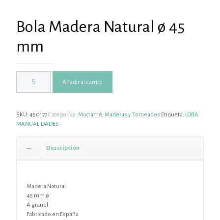
Bola Madera Natural ø 45
mm
Añadir al carrito
SKU:
450177
Categorías:
Macramé
,
Maderas y Torneados
Etiqueta:
LOBA
MANUALIDADES
Descripción
Madera Natural
45 mm ø
A granel
Fabricado en España