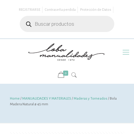
REGISTRARSE
Contraseña perdida
Protección de Datos
Búsqueda
de
productos
0
Home
/
MANUALIDADES Y MATERIALES
/
Maderas y Torneados
/ Bola
Madera Natural ø 45 mm