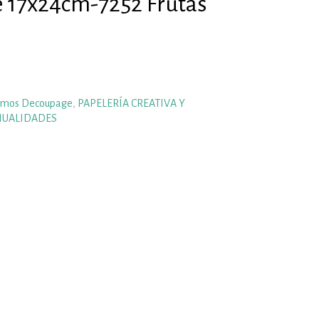
 17x24cm-7252 Frutas
omos Decoupage
,
PAPELERÍA CREATIVA Y
NUALIDADES