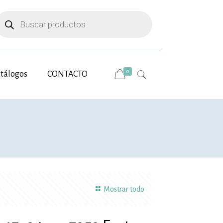
úsqueda
e
roductos
0
tálogos
CONTACTO
Mostrar todo