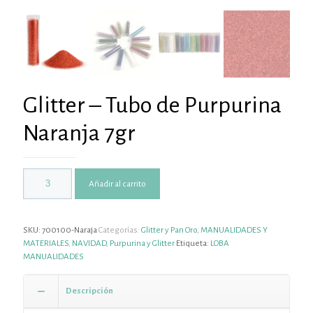
Glitter – Tubo de Purpurina
Naranja 7gr
Añadir al carrito
SKU:
700100-Naraja
Categorías:
Glitter y Pan Oro
,
MANUALIDADES Y
MATERIALES
,
NAVIDAD
,
Purpurina y Glitter
Etiqueta:
LOBA
MANUALIDADES
Descripción