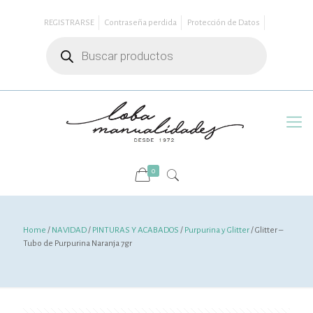
REGISTRARSE
Contraseña perdida
Protección de Datos
Búsqueda
de
productos
0
Home
/
NAVIDAD
/
PINTURAS Y ACABADOS
/
Purpurina y Glitter
/ Glitter –
Tubo de Purpurina Naranja 7gr