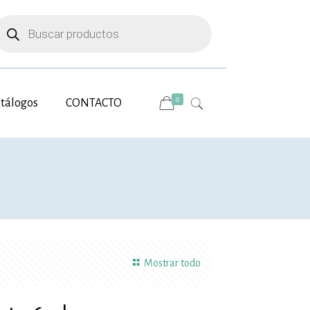
úsqueda
e
roductos
0
tálogos
CONTACTO
Mostrar todo