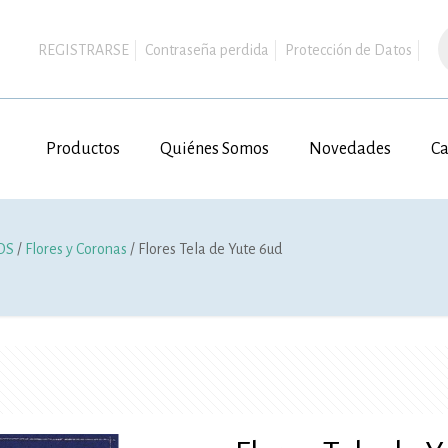
B
d
REGISTRARSE
Contraseña perdida
Protección de Datos
p
Productos
Quiénes Somos
Novedades
Ca
OS
/
Flores y Coronas
/ Flores Tela de Yute 6ud