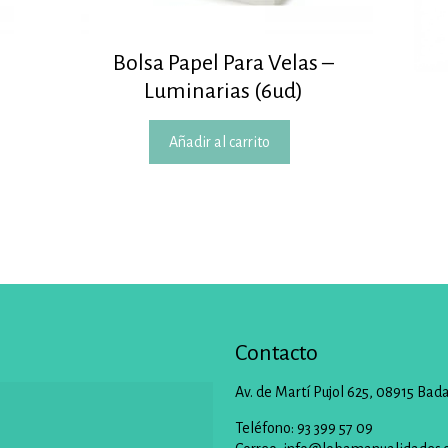
Bolsa Papel Para Velas –
Luminarias (6ud)
Añadir al carrito
Contacto
Av. de Martí Pujol 625, 08915 Bad
Teléfono: 93 399 57 09