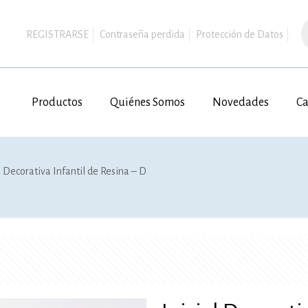
B
d
REGISTRARSE
Contraseña perdida
Protección de Datos
p
Productos
Quiénes Somos
Novedades
Ca
l Decorativa Infantil de Resina – D