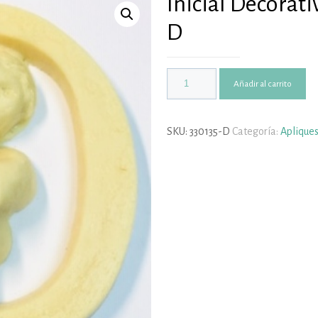
Inicial Decorati
D
Añadir al carrito
SKU:
330135-D
Categoría:
Apliques