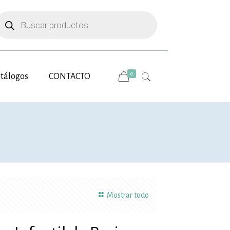
úsqueda
e
roductos
0
tálogos
CONTACTO
Mostrar todo