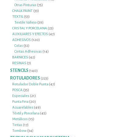
75
productos
Otras Pinturas
75
33
productos
CHALK PAINT
33
53
productos
TEXTIL
53
productos
39
Textile Vallejo
39
productos
23
CRISTAL Y PORCELANA
23
productos
47
AUXILIARES Y EFECTOS
47
120
productos
ADHESIVOS
120
32
productos
Colas
32
productos
14
Cintas Adhesivas
14
42
productos
BARNICES
42
7
productos
RESINAS
7
productos
STENCILS
140
140
productos
ROTULADORES
223
223
productos
47
Rotulador Doble Punta
47
35
productos
POSCA
35
productos
21
Especiales
21
productos
20
Punta Fina
20
productos
49
Acuarelables
49
productos
45
Téxtil y Porcelana
45
15
productos
Metálicos
15
17
productos
Tintas
17
productos
34
Tombow
34
productos