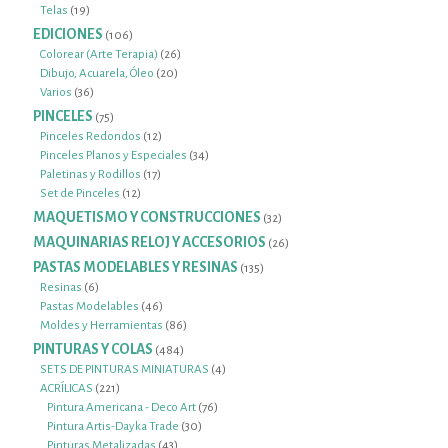
19
producto
Telas
19
productos
EDICIONES
106
106
productos
26
Colorear (Arte Terapia)
26
20
productos
Dibujo, Acuarela, Óleo
20
36
productos
Varios
36
productos
PINCELES
75
75
productos
12
Pinceles Redondos
12
productos
34
Pinceles Planos y Especiales
34
17
productos
Paletinas y Rodillos
17
12
productos
Set de Pinceles
12
productos
MAQUETISMO Y CONSTRUCCIONES
32
32
productos
MAQUINARIAS RELOJ Y ACCESORIOS
26
26
productos
PASTAS MODELABLES Y RESINAS
135
135
productos
6
Resinas
6
productos
46
Pastas Modelables
46
productos
86
Moldes y Herramientas
86
productos
PINTURAS Y COLAS
484
484
productos
4
SETS DE PINTURAS MINIATURAS
4
221
productos
ACRÍLICAS
221
productos
76
Pintura Americana - Deco Art
76
30
productos
Pintura Artis-Dayka Trade
30
43
productos
Pinturas Metalizadas
43