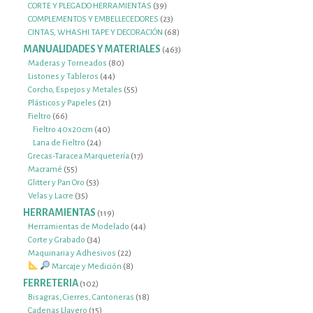
productos
39
CORTE Y PLEGADO HERRAMIENTAS
39
productos
23
COMPLEMENTOS Y EMBELLECEDORES
23
productos
68
CINTAS, WHASHI TAPE Y DECORACIÓN
68
productos
MANUALIDADES Y MATERIALES
463
463
productos
80
Maderas y Torneados
80
44
productos
Listones y Tableros
44
productos
55
Corcho, Espejos y Metales
55
21
productos
Plásticos y Papeles
21
66
productos
Fieltro
66
productos
40
Fieltro 40x20cm
40
24
productos
Lana de Fieltro
24
productos
17
Grecas-Taracea Marquetería
17
55
productos
Macramé
55
productos
53
Glitter y Pan Oro
53
35
productos
Velas y Lacre
35
productos
HERRAMIENTAS
119
119
productos
44
Herramientas de Modelado
44
34
productos
Corte y Grabado
34
productos
22
Maquinaria y Adhesivos
22
productos
8
Marcaje y Medición
8
productos
FERRETERIA
102
102
productos
18
Bisagras, Cierres, Cantoneras
18
15
productos
Cadenas Llavero
15