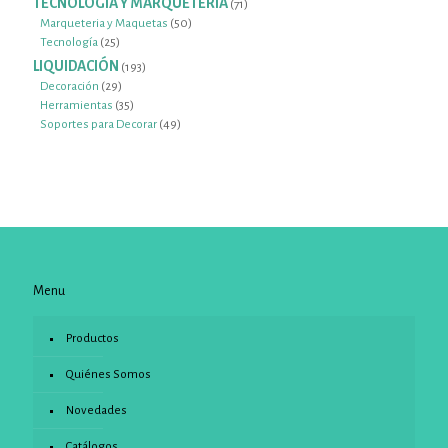
TECNOLOGIA Y MARQUETERIA
71
71
productos
50
Marqueteria y Maquetas
50
25
productos
Tecnología
25
productos
LIQUIDACIÓN
193
193
productos
29
Decoración
29
productos
35
Herramientas
35
productos
49
Soportes para Decorar
49
productos
Menu
Productos
Quiénes Somos
Novedades
Catálogos