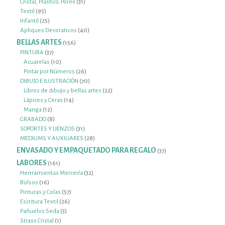
productos
31
Cristal, Plástico, Porex
31
95
productos
Textil
95
productos
25
Infantil
25
productos
40
Apliques Decorativos
40
productos
BELLAS ARTES
156
156
productos
37
PINTURA
37
productos
10
Acuarelas
10
productos
26
Pintar por Números
26
productos
70
DIBUJO E ILUSTRACIÓN
70
productos
22
Libros de dibujo y bellas artes
22
14
productos
Lápices y Ceras
14
12
productos
Manga
12
productos
8
GRABADO
8
productos
31
SOPORTES Y LIENZOS
31
productos
28
MEDIUMS Y AUXILIARES
28
productos
ENVASADO Y EMPAQUETADO PARA REGALO
37
37
productos
LABORES
161
161
productos
32
Herrramientas Mercería
32
16
productos
Bolsos
16
productos
57
Pinturas y Colas
57
26
productos
Escritura Textil
26
3
productos
Pañuelos Seda
3
1
productos
Strass Cristal
1