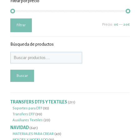
Filtrar por precio
Precio
Precio
Precio:
0€
—
20€
Filtrar
mínimo
máximo
Búsqueda de productos
Buscar
TRANSFERS DTFS Y TEXTILES
211
211
productos
93
Soportes para DTF
93
99
productos
Transfers DTF
99
productos
20
Auxiliares Textiles
20
productos
NAVIDAD
641
641
productos
49
MATERIALES PARA CREAR
49
33
productos
MOLDES Y MODELADO
33