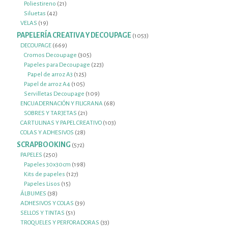
productos
21
Poliestireno
21
42
productos
Siluetas
42
19
productos
VELAS
19
productos
PAPELERÍA CREATIVA Y DECOUPAGE
1053
1053
productos
669
DECOUPAGE
669
productos
305
Cromos Decoupage
305
productos
223
Papeles para Decoupage
223
125
productos
Papel de arroz A3
125
105
productos
Papel de arroz A4
105
productos
109
Servilletas Decoupage
109
productos
68
ENCUADERNACIÓN Y FILIGRANA
68
21
productos
SOBRES Y TARJETAS
21
productos
103
CARTULINAS Y PAPEL CREATIVO
103
28
productos
COLAS Y ADHESIVOS
28
productos
SCRAPBOOKING
572
572
productos
250
PAPELES
250
productos
198
Papeles 30x30cm
198
127
productos
Kits de papeles
127
15
productos
Papeles Lisos
15
38
productos
ÁLBUMES
38
productos
39
ADHESIVOS Y COLAS
39
51
productos
SELLOS Y TINTAS
51
productos
33
TROQUELES Y PERFORADORAS
33