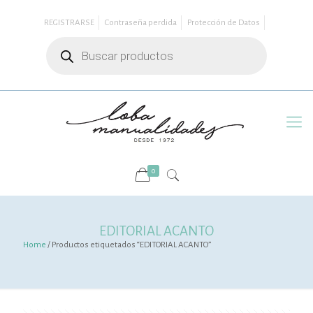
REGISTRARSE
Contraseña perdida
Protección de Datos
Búsqueda
de
productos
0
EDITORIAL ACANTO
Home
/ Productos etiquetados “EDITORIAL ACANTO”