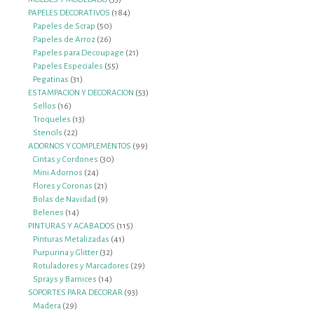
productos
184
PAPELES DECORATIVOS
184
50
productos
Papeles de Scrap
50
26
productos
Papeles de Arroz
26
productos
21
Papeles para Decoupage
21
55
productos
Papeles Especiales
55
31
productos
Pegatinas
31
productos
53
ESTAMPACION Y DECORACION
53
16
productos
Sellos
16
productos
13
Troqueles
13
22
productos
Stencils
22
productos
99
ADORNOS Y COMPLEMENTOS
99
30
productos
Cintas y Cordones
30
24
productos
Mini Adornos
24
productos
21
Flores y Coronas
21
productos
9
Bolas de Navidad
9
14
productos
Belenes
14
productos
115
PINTURAS Y ACABADOS
115
41
productos
Pinturas Metalizadas
41
32
productos
Purpurina y Glitter
32
productos
29
Rotuladores y Marcadores
29
14
productos
Sprays y Barnices
14
productos
93
SOPORTES PARA DECORAR
93
29
productos
Madera
29