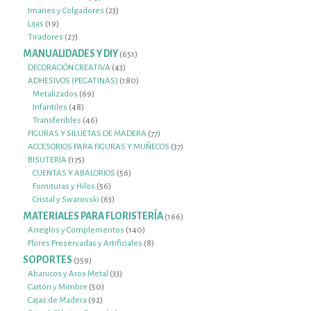
productos
23
Imanes y Colgadores
23
19
productos
Lijas
19
productos
27
Tiradores
27
productos
MANUALIDADES Y DIY
651
651
productos
43
DECORACIÓN CREATIVA
43
productos
180
ADHESIVOS (PEGATINAS)
180
69
productos
Metalizados
69
48
productos
Infantiles
48
productos
46
Transferibles
46
productos
77
FIGURAS Y SILUETAS DE MADERA
77
productos
37
ACCESORIOS PARA FIGURAS Y MUÑECOS
37
175
productos
BISUTERIA
175
productos
56
CUENTAS Y ABALORIOS
56
56
productos
Fornituras y Hilos
56
productos
63
Cristal y Swarovski
63
productos
MATERIALES PARA FLORISTERÍA
166
166
productos
140
Arreglos y Complementos
140
productos
8
Flores Preservadas y Artificiales
8
productos
SOPORTES
359
359
productos
33
Abanicos y Aros Metal
33
50
productos
Cartón y Mimbre
50
92
productos
Cajas de Madera
92