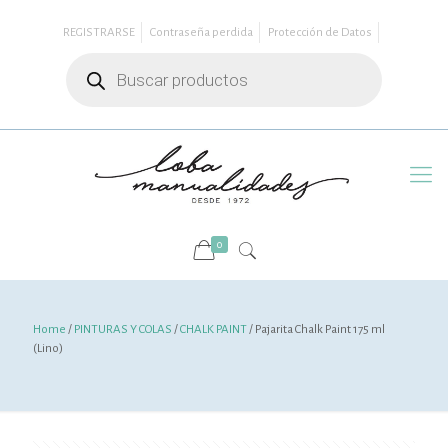
REGISTRARSE
Contraseña perdida
Protección de Datos
Búsqueda
de
productos
0
Home
/
PINTURAS Y COLAS
/
CHALK PAINT
/ Pajarita Chalk Paint 175 ml
(Lino)