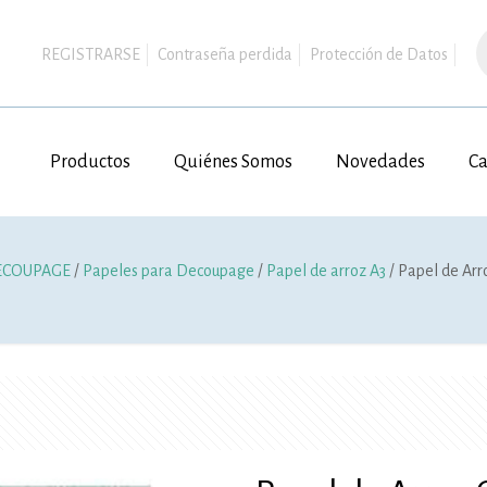
B
d
REGISTRARSE
Contraseña perdida
Protección de Datos
p
Productos
Quiénes Somos
Novedades
Ca
ECOUPAGE
/
Papeles para Decoupage
/
Papel de arroz A3
/ Papel de Arr