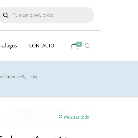
úsqueda
e
roductos
0
tálogos
CONTACTO
oz Cadence A3 – 164
Mostrar todo