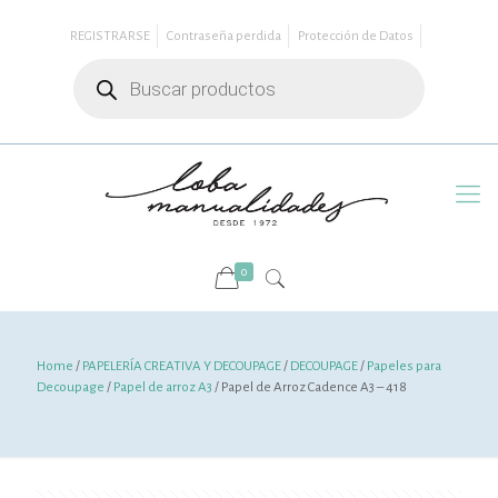
REGISTRARSE
Contraseña perdida
Protección de Datos
Búsqueda
de
productos
0
Home
/
PAPELERÍA CREATIVA Y DECOUPAGE
/
DECOUPAGE
/
Papeles para
Decoupage
/
Papel de arroz A3
/ Papel de Arroz Cadence A3 – 418