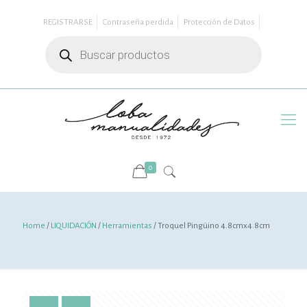
REGISTRARSE
Contraseña perdida
Protección de Datos
Búsqueda
de
productos
0
Home
/
LIQUIDACIÓN
/
Herramientas
/ Troquel Pingüino 4.8cmx4.8cm