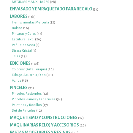
productos
28
MEDIUMS Y AUXILIARES
28
productos
ENVASADO Y EMPAQUETADO PARA REGALO
37
37
productos
LABORES
161
161
productos
32
Herrramientas Mercería
32
16
productos
Bolsos
16
productos
57
Pinturas y Colas
57
26
productos
Escritura Textil
26
3
productos
Pañuelos Seda
3
1
productos
Strass Cristal
1
19
producto
Telas
19
productos
EDICIONES
106
106
productos
26
Colorear (Arte Terapia)
26
20
productos
Dibujo, Acuarela, Óleo
20
36
productos
Varios
36
productos
PINCELES
75
75
productos
12
Pinceles Redondos
12
productos
34
Pinceles Planos y Especiales
34
17
productos
Paletinas y Rodillos
17
12
productos
Set de Pinceles
12
productos
MAQUETISMO Y CONSTRUCCIONES
32
32
productos
MAQUINARIAS RELOJ Y ACCESORIOS
26
26
productos
PASTAS MODELABLES Y RESINAS
135
135