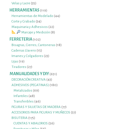
35
productos
Velas y Lacre
35
productos
HERRAMIENTAS
119
119
productos
44
Herramientas de Modelado
44
34
productos
Corte y Grabado
34
productos
22
Maquinaria y Adhesivos
22
productos
8
Marcaje y Medición
8
productos
FERRETERIA
102
102
productos
18
Bisagras, Cierres, Cantoneras
18
15
productos
Cadenas Llavero
15
productos
23
Imanes y Colgadores
23
19
productos
Lijas
19
productos
27
Tiradores
27
productos
MANUALIDADES Y DIY
651
651
productos
43
DECORACIÓN CREATIVA
43
productos
180
ADHESIVOS (PEGATINAS)
180
69
productos
Metalizados
69
48
productos
Infantiles
48
productos
46
Transferibles
46
productos
77
FIGURAS Y SILUETAS DE MADERA
77
productos
37
ACCESORIOS PARA FIGURAS Y MUÑECOS
37
175
productos
BISUTERIA
175
productos
56
CUENTAS Y ABALORIOS
56
56
productos
Fornituras y Hilos
56