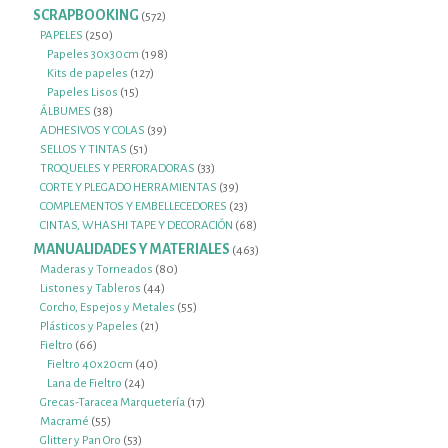
productos
SCRAPBOOKING
572
572
productos
250
PAPELES
250
productos
198
Papeles 30x30cm
198
127
productos
Kits de papeles
127
15
productos
Papeles Lisos
15
38
productos
ÁLBUMES
38
productos
39
ADHESIVOS Y COLAS
39
51
productos
SELLOS Y TINTAS
51
productos
33
TROQUELES Y PERFORADORAS
33
productos
39
CORTE Y PLEGADO HERRAMIENTAS
39
productos
23
COMPLEMENTOS Y EMBELLECEDORES
23
productos
68
CINTAS, WHASHI TAPE Y DECORACIÓN
68
productos
MANUALIDADES Y MATERIALES
463
463
productos
80
Maderas y Torneados
80
44
productos
Listones y Tableros
44
productos
55
Corcho, Espejos y Metales
55
21
productos
Plásticos y Papeles
21
66
productos
Fieltro
66
productos
40
Fieltro 40x20cm
40
24
productos
Lana de Fieltro
24
productos
17
Grecas-Taracea Marquetería
17
55
productos
Macramé
55
productos
53
Glitter y Pan Oro
53