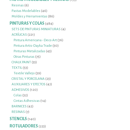
productos
6
Resinas
6
productos
46
Pastas Modelables
46
productos
86
Moldes y Herramientas
86
productos
PINTURAS Y COLAS
484
484
productos
4
SETS DE PINTURAS MINIATURAS
4
221
productos
ACRÍLICAS
221
productos
76
Pintura Americana - Deco Art
76
30
productos
Pintura Artis-Dayka Trade
30
43
productos
Pinturas Metalizadas
43
75
productos
Otras Pinturas
75
33
productos
CHALK PAINT
33
53
productos
TEXTIL
53
productos
39
Textile Vallejo
39
productos
23
CRISTAL Y PORCELANA
23
productos
47
AUXILIARES Y EFECTOS
47
120
productos
ADHESIVOS
120
32
productos
Colas
32
productos
14
Cintas Adhesivas
14
42
productos
BARNICES
42
7
productos
RESINAS
7
productos
STENCILS
140
140
productos
ROTULADORES
223
223