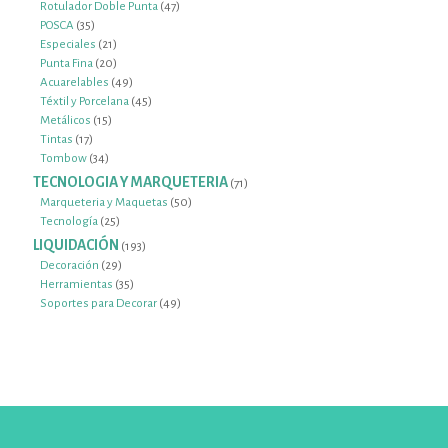
productos
47
Rotulador Doble Punta
47
35
productos
POSCA
35
productos
21
Especiales
21
productos
20
Punta Fina
20
productos
49
Acuarelables
49
productos
45
Téxtil y Porcelana
45
15
productos
Metálicos
15
17
productos
Tintas
17
productos
34
Tombow
34
productos
TECNOLOGIA Y MARQUETERIA
71
71
productos
50
Marqueteria y Maquetas
50
25
productos
Tecnología
25
productos
LIQUIDACIÓN
193
193
productos
29
Decoración
29
productos
35
Herramientas
35
productos
49
Soportes para Decorar
49
productos