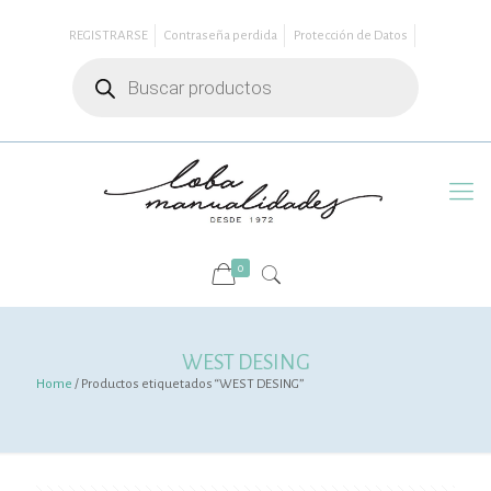
REGISTRARSE
Contraseña perdida
Protección de Datos
Búsqueda
de
productos
0
WEST DESING
Home
/ Productos etiquetados “WEST DESING”