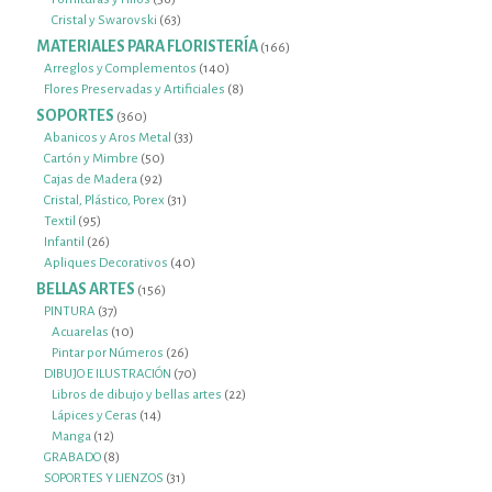
productos
63
Cristal y Swarovski
63
productos
MATERIALES PARA FLORISTERÍA
166
166
productos
140
Arreglos y Complementos
140
productos
8
Flores Preservadas y Artificiales
8
productos
SOPORTES
360
360
productos
33
Abanicos y Aros Metal
33
50
productos
Cartón y Mimbre
50
92
productos
Cajas de Madera
92
productos
31
Cristal, Plástico, Porex
31
95
productos
Textil
95
productos
26
Infantil
26
productos
40
Apliques Decorativos
40
productos
BELLAS ARTES
156
156
productos
37
PINTURA
37
productos
10
Acuarelas
10
productos
26
Pintar por Números
26
productos
70
DIBUJO E ILUSTRACIÓN
70
productos
22
Libros de dibujo y bellas artes
22
14
productos
Lápices y Ceras
14
12
productos
Manga
12
productos
8
GRABADO
8
productos
31
SOPORTES Y LIENZOS
31