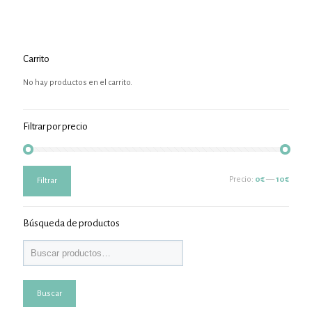
Carrito
No hay productos en el carrito.
Filtrar por precio
Precio
Precio
Precio:
0€
—
10€
Filtrar
mínimo
máximo
Búsqueda de productos
Buscar