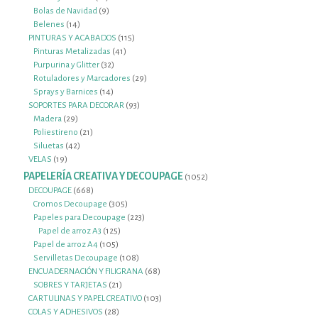
productos
9
Bolas de Navidad
9
14
productos
Belenes
14
productos
115
PINTURAS Y ACABADOS
115
41
productos
Pinturas Metalizadas
41
32
productos
Purpurina y Glitter
32
productos
29
Rotuladores y Marcadores
29
14
productos
Sprays y Barnices
14
productos
93
SOPORTES PARA DECORAR
93
29
productos
Madera
29
productos
21
Poliestireno
21
42
productos
Siluetas
42
19
productos
VELAS
19
productos
PAPELERÍA CREATIVA Y DECOUPAGE
1052
1052
productos
668
DECOUPAGE
668
productos
305
Cromos Decoupage
305
productos
223
Papeles para Decoupage
223
125
productos
Papel de arroz A3
125
105
productos
Papel de arroz A4
105
productos
108
Servilletas Decoupage
108
productos
68
ENCUADERNACIÓN Y FILIGRANA
68
21
productos
SOBRES Y TARJETAS
21
productos
103
CARTULINAS Y PAPEL CREATIVO
103
28
productos
COLAS Y ADHESIVOS
28