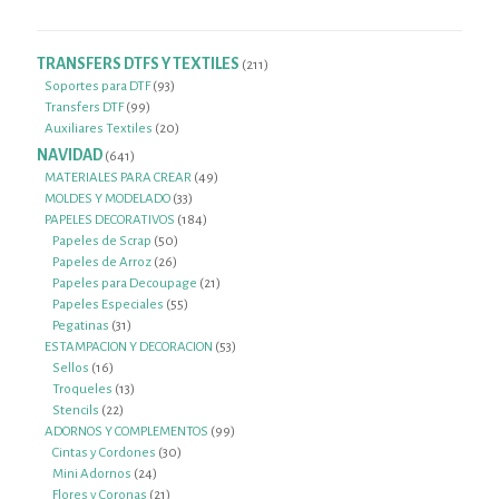
TRANSFERS DTFS Y TEXTILES
211
211
productos
93
Soportes para DTF
93
99
productos
Transfers DTF
99
productos
20
Auxiliares Textiles
20
productos
NAVIDAD
641
641
productos
49
MATERIALES PARA CREAR
49
33
productos
MOLDES Y MODELADO
33
productos
184
PAPELES DECORATIVOS
184
50
productos
Papeles de Scrap
50
26
productos
Papeles de Arroz
26
productos
21
Papeles para Decoupage
21
55
productos
Papeles Especiales
55
31
productos
Pegatinas
31
productos
53
ESTAMPACION Y DECORACION
53
16
productos
Sellos
16
productos
13
Troqueles
13
22
productos
Stencils
22
productos
99
ADORNOS Y COMPLEMENTOS
99
30
productos
Cintas y Cordones
30
24
productos
Mini Adornos
24
productos
21
Flores y Coronas
21