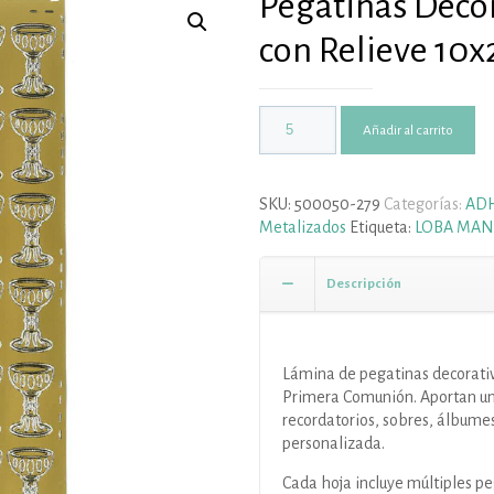
Pegatinas Deco
con Relieve 10x
Añadir al carrito
SKU:
500050-279
Categorías:
ADH
Metalizados
Etiqueta:
LOBA MAN
Descripción
Lámina de pegatinas decorativ
Primera Comunión. Aportan un 
recordatorios, sobres, álbumes
personalizada.
Cada hoja incluye múltiples pe