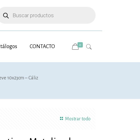
úsqueda
e
roductos
0
tálogos
CONTACTO
eve 10x23cm – Cáliz
Mostrar todo