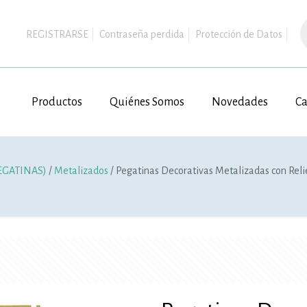
B
d
REGISTRARSE
Contraseña perdida
Protección de Datos
p
Productos
Quiénes Somos
Novedades
Ca
EGATINAS)
/
Metalizados
/ Pegatinas Decorativas Metalizadas con Reli