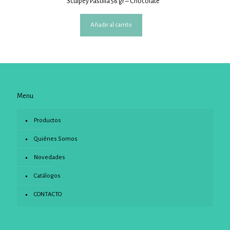
Sculpey Pastilla 56 gr – Chocolate
Añadir al carrito
Menu
Productos
Quiénes Somos
Novedades
Catálogos
CONTACTO