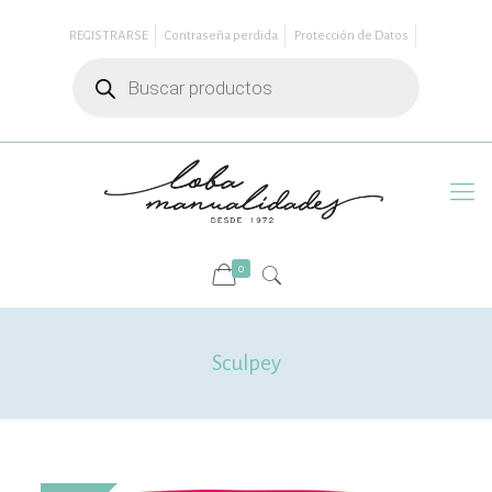
REGISTRARSE
Contraseña perdida
Protección de Datos
Búsqueda
de
productos
0
Sculpey