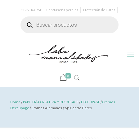
REGISTRARSE
Contraseña perdida
Protección de Datos
Búsqueda
de
productos
0
Home
/
PAPELERÍA CREATIVA Y DECOUPAGE
/
DECOUPAGE
/
Cromos
Decoupage
/ Cromos Alemanes 7241 Centro Flores