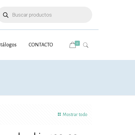
úsqueda
e
roductos
0
tálogos
CONTACTO
Mostrar todo