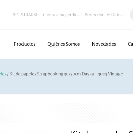
B
d
REGISTRARSE
Contraseña perdida
Protección de Datos
p
Productos
Quiénes Somos
Novedades
Ca
eles
/ Kit de papeles Scrapbooking 30x30cm Dayka – 3003 Vintage