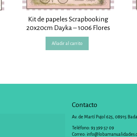
Kit de papeles Scrapbooking
20x20cm Dayka – 1006 Flores
Añadir al carrito
Contacto
Av. de Martí Pujol 625, 08915 Bad
Teléfono: 93 399 57 09
Correo:
info@lobamanualidades.