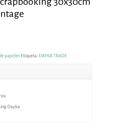
 Scrapbooking 30x30cm
intage
 de papeles
Etiqueta:
DAYKA TRADE
rox.
king Dayka.