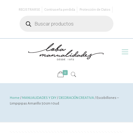
REGISTRARSE
Contraseña perdida
Protección de Datos
Búsqueda
de
productos
0
Home
/
MANUALIDADES Y DIY
/
DECORACIÓN CREATIVA
/ Escobillones –
Limpipipas Amarillo 50cm 10ud