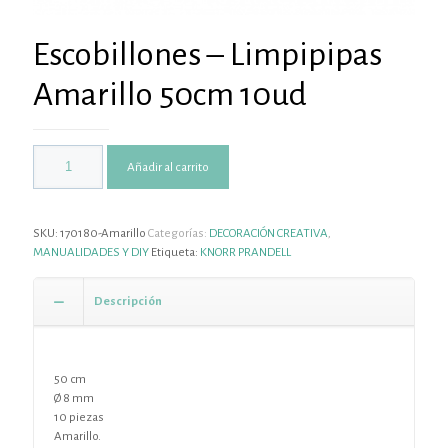
Escobillones – Limpipipas
Amarillo 50cm 10ud
Añadir al carrito
SKU:
170180-Amarillo
Categorías:
DECORACIÓN CREATIVA
,
MANUALIDADES Y DIY
Etiqueta:
KNORR PRANDELL
Descripción
50 cm
Ø 8 mm
10 piezas
Amarillo.