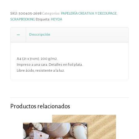
SKU:
500405-2698
Categorías:
PAPELERÍA CREATIVA Y DECOUPAGE
,
SCRAPBOOKING
Etiqueta:
HEYDA
Descripción
A4 (21 x 31cm). 200 g/m2.
Impreso a una cara. Detalles en foil plata.
Libre ácido, resistente a la luz.
Productos relacionados