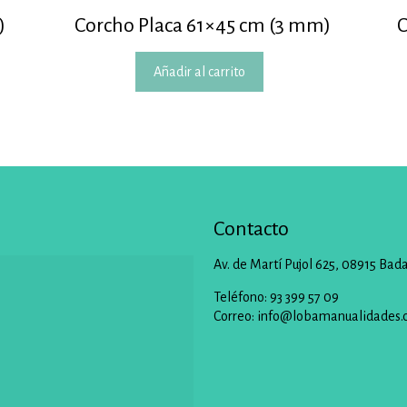
)
Corcho Placa 61×45 cm (3 mm)
C
Añadir al carrito
Contacto
Av. de Martí Pujol 625, 08915 Bad
Teléfono: 93 399 57 09
Correo:
info@lobamanualidades.