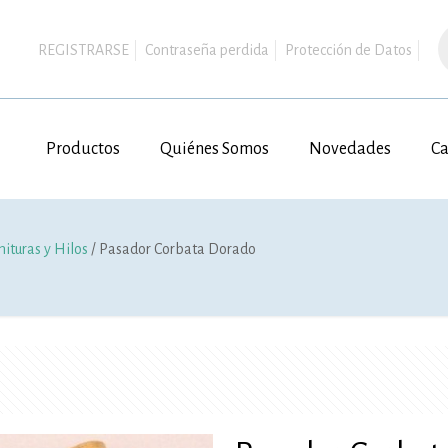
B
d
REGISTRARSE
Contraseña perdida
Protección de Datos
p
Productos
Quiénes Somos
Novedades
Ca
nituras y Hilos
/ Pasador Corbata Dorado