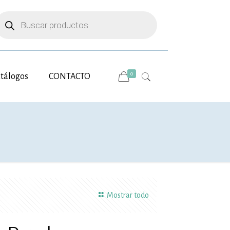
úsqueda
e
roductos
0
tálogos
CONTACTO
Mostrar todo