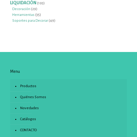
productos
LIQUIDACIÓN
193
193
productos
29
Decoración
29
productos
35
Herramientas
35
productos
49
Soportes para Decorar
49
productos
Menu
Productos
Quiénes Somos
Novedades
Catálogos
CONTACTO