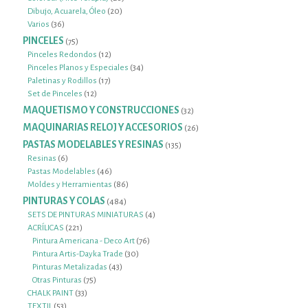
20
productos
Dibujo, Acuarela, Óleo
20
36
productos
Varios
36
productos
PINCELES
75
75
productos
12
Pinceles Redondos
12
productos
34
Pinceles Planos y Especiales
34
17
productos
Paletinas y Rodillos
17
12
productos
Set de Pinceles
12
productos
MAQUETISMO Y CONSTRUCCIONES
32
32
productos
MAQUINARIAS RELOJ Y ACCESORIOS
26
26
productos
PASTAS MODELABLES Y RESINAS
135
135
productos
6
Resinas
6
productos
46
Pastas Modelables
46
productos
86
Moldes y Herramientas
86
productos
PINTURAS Y COLAS
484
484
productos
4
SETS DE PINTURAS MINIATURAS
4
221
productos
ACRÍLICAS
221
productos
76
Pintura Americana - Deco Art
76
30
productos
Pintura Artis-Dayka Trade
30
43
productos
Pinturas Metalizadas
43
75
productos
Otras Pinturas
75
33
productos
CHALK PAINT
33
53
productos
TEXTIL
53