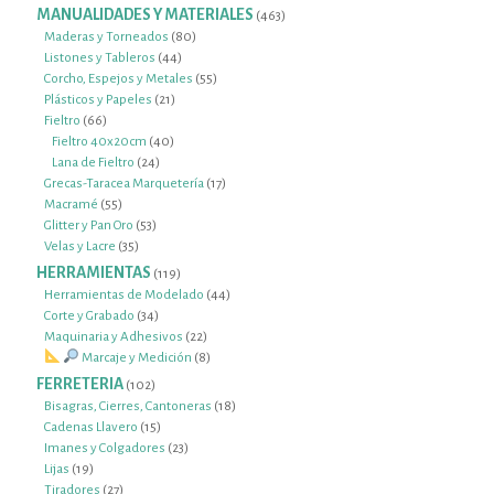
productos
MANUALIDADES Y MATERIALES
463
463
productos
80
Maderas y Torneados
80
44
productos
Listones y Tableros
44
productos
55
Corcho, Espejos y Metales
55
21
productos
Plásticos y Papeles
21
66
productos
Fieltro
66
productos
40
Fieltro 40x20cm
40
24
productos
Lana de Fieltro
24
productos
17
Grecas-Taracea Marquetería
17
55
productos
Macramé
55
productos
53
Glitter y Pan Oro
53
35
productos
Velas y Lacre
35
productos
HERRAMIENTAS
119
119
productos
44
Herramientas de Modelado
44
34
productos
Corte y Grabado
34
productos
22
Maquinaria y Adhesivos
22
productos
8
Marcaje y Medición
8
productos
FERRETERIA
102
102
productos
18
Bisagras, Cierres, Cantoneras
18
15
productos
Cadenas Llavero
15
productos
23
Imanes y Colgadores
23
19
productos
Lijas
19
productos
27
Tiradores
27