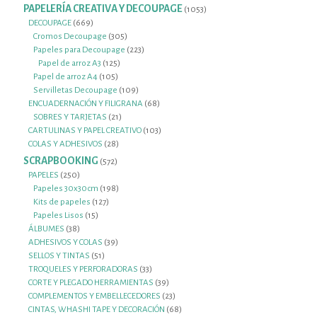
productos
PAPELERÍA CREATIVA Y DECOUPAGE
1053
1053
productos
669
DECOUPAGE
669
productos
305
Cromos Decoupage
305
productos
223
Papeles para Decoupage
223
125
productos
Papel de arroz A3
125
105
productos
Papel de arroz A4
105
productos
109
Servilletas Decoupage
109
productos
68
ENCUADERNACIÓN Y FILIGRANA
68
21
productos
SOBRES Y TARJETAS
21
productos
103
CARTULINAS Y PAPEL CREATIVO
103
28
productos
COLAS Y ADHESIVOS
28
productos
SCRAPBOOKING
572
572
productos
250
PAPELES
250
productos
198
Papeles 30x30cm
198
127
productos
Kits de papeles
127
15
productos
Papeles Lisos
15
38
productos
ÁLBUMES
38
productos
39
ADHESIVOS Y COLAS
39
51
productos
SELLOS Y TINTAS
51
productos
33
TROQUELES Y PERFORADORAS
33
productos
39
CORTE Y PLEGADO HERRAMIENTAS
39
productos
23
COMPLEMENTOS Y EMBELLECEDORES
23
productos
68
CINTAS, WHASHI TAPE Y DECORACIÓN
68