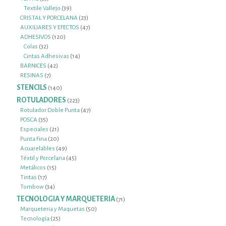
productos
39
Textile Vallejo
39
productos
23
CRISTAL Y PORCELANA
23
productos
47
AUXILIARES Y EFECTOS
47
120
productos
ADHESIVOS
120
32
productos
Colas
32
productos
14
Cintas Adhesivas
14
42
productos
BARNICES
42
7
productos
RESINAS
7
productos
STENCILS
140
140
productos
ROTULADORES
223
223
productos
47
Rotulador Doble Punta
47
35
productos
POSCA
35
productos
21
Especiales
21
productos
20
Punta Fina
20
productos
49
Acuarelables
49
productos
45
Téxtil y Porcelana
45
15
productos
Metálicos
15
17
productos
Tintas
17
productos
34
Tombow
34
productos
TECNOLOGIA Y MARQUETERIA
71
71
productos
50
Marqueteria y Maquetas
50
25
productos
Tecnología
25