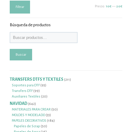
Precio
Precio
Precio:
10€
—
20€
Filtrar
mínimo
máximo
Búsqueda de productos
Buscar
TRANSFERS DTFS Y TEXTILES
211
211
productos
93
Soportes para DTF
93
99
productos
Transfers DTF
99
productos
20
Auxiliares Textiles
20
productos
NAVIDAD
642
642
productos
50
MATERIALES PARA CREAR
50
33
productos
MOLDES Y MODELADO
33
productos
184
PAPELES DECORATIVOS
184
50
productos
Papeles de Scrap
50
26
productos
Papeles de Arroz
26