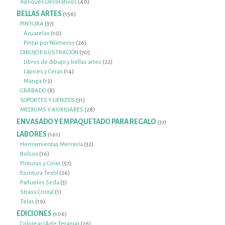
productos
40
Apliques Decorativos
40
productos
BELLAS ARTES
156
156
productos
37
PINTURA
37
productos
10
Acuarelas
10
productos
26
Pintar por Números
26
productos
70
DIBUJO E ILUSTRACIÓN
70
productos
22
Libros de dibujo y bellas artes
22
14
productos
Lápices y Ceras
14
12
productos
Manga
12
productos
8
GRABADO
8
productos
31
SOPORTES Y LIENZOS
31
productos
28
MEDIUMS Y AUXILIARES
28
productos
ENVASADO Y EMPAQUETADO PARA REGALO
37
37
productos
LABORES
161
161
productos
32
Herrramientas Mercería
32
16
productos
Bolsos
16
productos
57
Pinturas y Colas
57
26
productos
Escritura Textil
26
3
productos
Pañuelos Seda
3
1
productos
Strass Cristal
1
19
producto
Telas
19
productos
EDICIONES
106
106
productos
26
Colorear (Arte Terapia)
26