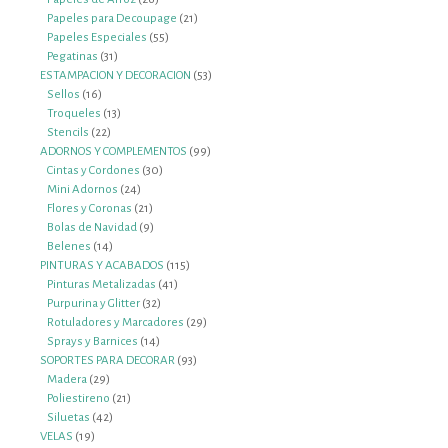
productos
21
Papeles para Decoupage
21
55
productos
Papeles Especiales
55
31
productos
Pegatinas
31
productos
53
ESTAMPACION Y DECORACION
53
16
productos
Sellos
16
productos
13
Troqueles
13
22
productos
Stencils
22
productos
99
ADORNOS Y COMPLEMENTOS
99
30
productos
Cintas y Cordones
30
24
productos
Mini Adornos
24
productos
21
Flores y Coronas
21
productos
9
Bolas de Navidad
9
14
productos
Belenes
14
productos
115
PINTURAS Y ACABADOS
115
41
productos
Pinturas Metalizadas
41
32
productos
Purpurina y Glitter
32
productos
29
Rotuladores y Marcadores
29
14
productos
Sprays y Barnices
14
productos
93
SOPORTES PARA DECORAR
93
29
productos
Madera
29
productos
21
Poliestireno
21
42
productos
Siluetas
42
19
productos
VELAS
19