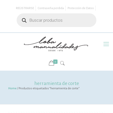
REGISTRARSE
Contraseña perdida
Protección de Datos
Búsqueda
de
productos
0
herramienta de corte
Home
/ Productos etiquetados “herramienta de corte”