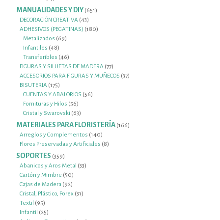
productos
MANUALIDADES Y DIY
651
651
productos
43
DECORACIÓN CREATIVA
43
productos
180
ADHESIVOS (PEGATINAS)
180
69
productos
Metalizados
69
48
productos
Infantiles
48
productos
46
Transferibles
46
productos
77
FIGURAS Y SILUETAS DE MADERA
77
productos
37
ACCESORIOS PARA FIGURAS Y MUÑECOS
37
175
productos
BISUTERIA
175
productos
56
CUENTAS Y ABALORIOS
56
56
productos
Fornituras y Hilos
56
productos
63
Cristal y Swarovski
63
productos
MATERIALES PARA FLORISTERÍA
166
166
productos
140
Arreglos y Complementos
140
productos
8
Flores Preservadas y Artificiales
8
productos
SOPORTES
359
359
productos
33
Abanicos y Aros Metal
33
50
productos
Cartón y Mimbre
50
92
productos
Cajas de Madera
92
productos
31
Cristal, Plástico, Porex
31
95
productos
Textil
95
productos
25
Infantil
25