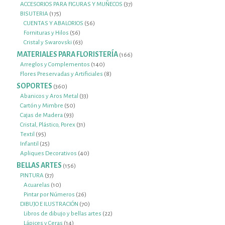
productos
37
ACCESORIOS PARA FIGURAS Y MUÑECOS
37
175
productos
BISUTERIA
175
productos
56
CUENTAS Y ABALORIOS
56
56
productos
Fornituras y Hilos
56
productos
63
Cristal y Swarovski
63
productos
MATERIALES PARA FLORISTERÍA
166
166
productos
140
Arreglos y Complementos
140
productos
8
Flores Preservadas y Artificiales
8
productos
SOPORTES
360
360
productos
33
Abanicos y Aros Metal
33
50
productos
Cartón y Mimbre
50
93
productos
Cajas de Madera
93
productos
31
Cristal, Plástico, Porex
31
95
productos
Textil
95
productos
25
Infantil
25
productos
40
Apliques Decorativos
40
productos
BELLAS ARTES
156
156
productos
37
PINTURA
37
productos
10
Acuarelas
10
productos
26
Pintar por Números
26
productos
70
DIBUJO E ILUSTRACIÓN
70
productos
22
Libros de dibujo y bellas artes
22
14
productos
Lápices y Ceras
14