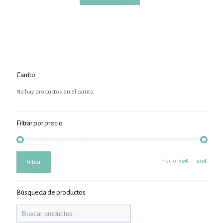
Carrito
No hay productos en el carrito.
Filtrar por precio
Precio
Precio
Precio:
10€
—
20€
Filtrar
mínimo
máximo
Búsqueda de productos