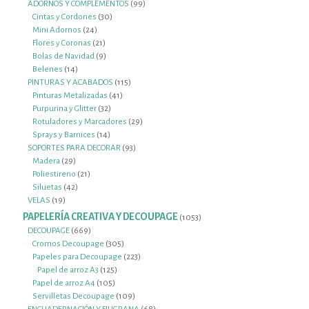
productos
99
ADORNOS Y COMPLEMENTOS
99
30
productos
Cintas y Cordones
30
24
productos
Mini Adornos
24
productos
21
Flores y Coronas
21
productos
9
Bolas de Navidad
9
14
productos
Belenes
14
productos
115
PINTURAS Y ACABADOS
115
41
productos
Pinturas Metalizadas
41
32
productos
Purpurina y Glitter
32
productos
29
Rotuladores y Marcadores
29
14
productos
Sprays y Barnices
14
productos
93
SOPORTES PARA DECORAR
93
29
productos
Madera
29
productos
21
Poliestireno
21
42
productos
Siluetas
42
19
productos
VELAS
19
productos
PAPELERÍA CREATIVA Y DECOUPAGE
1053
1053
productos
669
DECOUPAGE
669
productos
305
Cromos Decoupage
305
productos
223
Papeles para Decoupage
223
125
productos
Papel de arroz A3
125
105
productos
Papel de arroz A4
105
productos
109
Servilletas Decoupage
109
productos
68