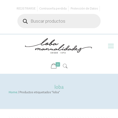
REGISTRARSE
Contraseña perdida
Protección de Datos
Búsqueda
de
productos
0
loba
Home
/ Productos etiquetados “loba”