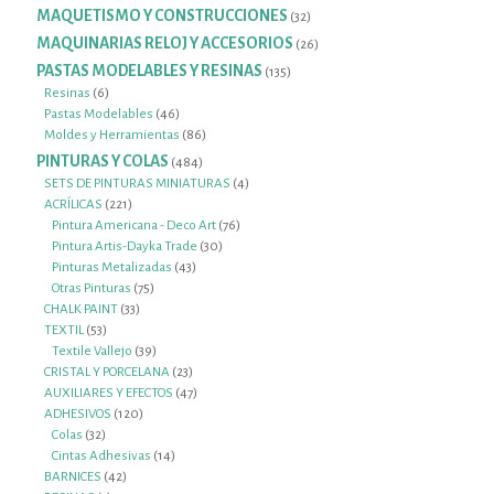
productos
MAQUETISMO Y CONSTRUCCIONES
32
32
productos
MAQUINARIAS RELOJ Y ACCESORIOS
26
26
productos
PASTAS MODELABLES Y RESINAS
135
135
productos
6
Resinas
6
productos
46
Pastas Modelables
46
productos
86
Moldes y Herramientas
86
productos
PINTURAS Y COLAS
484
484
productos
4
SETS DE PINTURAS MINIATURAS
4
221
productos
ACRÍLICAS
221
productos
76
Pintura Americana - Deco Art
76
30
productos
Pintura Artis-Dayka Trade
30
43
productos
Pinturas Metalizadas
43
75
productos
Otras Pinturas
75
33
productos
CHALK PAINT
33
53
productos
TEXTIL
53
productos
39
Textile Vallejo
39
productos
23
CRISTAL Y PORCELANA
23
productos
47
AUXILIARES Y EFECTOS
47
120
productos
ADHESIVOS
120
32
productos
Colas
32
productos
14
Cintas Adhesivas
14
42
productos
BARNICES
42