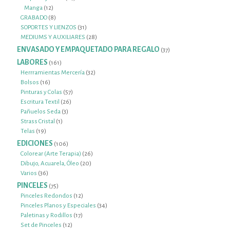
12
productos
Manga
12
productos
8
GRABADO
8
productos
31
SOPORTES Y LIENZOS
31
productos
28
MEDIUMS Y AUXILIARES
28
productos
ENVASADO Y EMPAQUETADO PARA REGALO
37
37
productos
LABORES
161
161
productos
32
Herrramientas Mercería
32
16
productos
Bolsos
16
productos
57
Pinturas y Colas
57
26
productos
Escritura Textil
26
3
productos
Pañuelos Seda
3
1
productos
Strass Cristal
1
19
producto
Telas
19
productos
EDICIONES
106
106
productos
26
Colorear (Arte Terapia)
26
20
productos
Dibujo, Acuarela, Óleo
20
36
productos
Varios
36
productos
PINCELES
75
75
productos
12
Pinceles Redondos
12
productos
34
Pinceles Planos y Especiales
34
17
productos
Paletinas y Rodillos
17
12
productos
Set de Pinceles
12