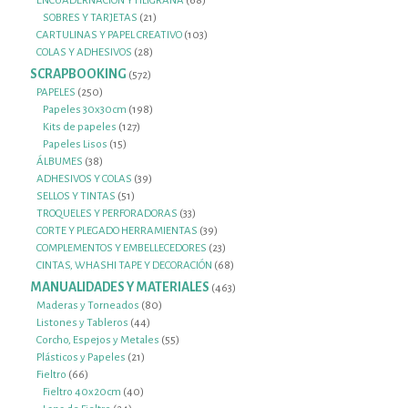
ENCUADERNACIÓN Y FILIGRANA
68
21
productos
SOBRES Y TARJETAS
21
productos
103
CARTULINAS Y PAPEL CREATIVO
103
28
productos
COLAS Y ADHESIVOS
28
productos
SCRAPBOOKING
572
572
productos
250
PAPELES
250
productos
198
Papeles 30x30cm
198
127
productos
Kits de papeles
127
15
productos
Papeles Lisos
15
38
productos
ÁLBUMES
38
productos
39
ADHESIVOS Y COLAS
39
51
productos
SELLOS Y TINTAS
51
productos
33
TROQUELES Y PERFORADORAS
33
productos
39
CORTE Y PLEGADO HERRAMIENTAS
39
productos
23
COMPLEMENTOS Y EMBELLECEDORES
23
productos
68
CINTAS, WHASHI TAPE Y DECORACIÓN
68
productos
MANUALIDADES Y MATERIALES
463
463
productos
80
Maderas y Torneados
80
44
productos
Listones y Tableros
44
productos
55
Corcho, Espejos y Metales
55
21
productos
Plásticos y Papeles
21
66
productos
Fieltro
66
productos
40
Fieltro 40x20cm
40