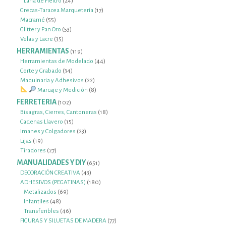
24
productos
Lana de Fieltro
24
productos
17
Grecas-Taracea Marquetería
17
55
productos
Macramé
55
productos
53
Glitter y Pan Oro
53
35
productos
Velas y Lacre
35
productos
HERRAMIENTAS
119
119
productos
44
Herramientas de Modelado
44
34
productos
Corte y Grabado
34
productos
22
Maquinaria y Adhesivos
22
productos
8
Marcaje y Medición
8
productos
FERRETERIA
102
102
productos
18
Bisagras, Cierres, Cantoneras
18
15
productos
Cadenas Llavero
15
productos
23
Imanes y Colgadores
23
19
productos
Lijas
19
productos
27
Tiradores
27
productos
MANUALIDADES Y DIY
651
651
productos
43
DECORACIÓN CREATIVA
43
productos
180
ADHESIVOS (PEGATINAS)
180
69
productos
Metalizados
69
48
productos
Infantiles
48
productos
46
Transferibles
46
productos
77
FIGURAS Y SILUETAS DE MADERA
77