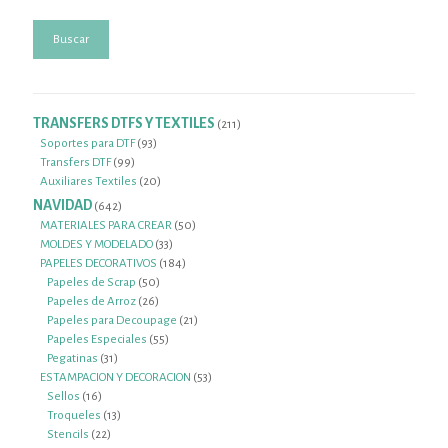
Buscar
TRANSFERS DTFS Y TEXTILES
211
211
productos
93
Soportes para DTF
93
99
productos
Transfers DTF
99
productos
20
Auxiliares Textiles
20
productos
NAVIDAD
642
642
productos
50
MATERIALES PARA CREAR
50
33
productos
MOLDES Y MODELADO
33
productos
184
PAPELES DECORATIVOS
184
50
productos
Papeles de Scrap
50
26
productos
Papeles de Arroz
26
productos
21
Papeles para Decoupage
21
55
productos
Papeles Especiales
55
31
productos
Pegatinas
31
productos
53
ESTAMPACION Y DECORACION
53
16
productos
Sellos
16
productos
13
Troqueles
13
22
productos
Stencils
22