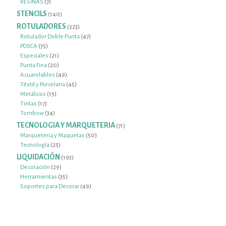
7
productos
RESINAS
7
productos
STENCILS
140
140
productos
ROTULADORES
223
223
productos
47
Rotulador Doble Punta
47
35
productos
POSCA
35
productos
21
Especiales
21
productos
20
Punta Fina
20
productos
49
Acuarelables
49
productos
45
Téxtil y Porcelana
45
15
productos
Metálicos
15
17
productos
Tintas
17
productos
34
Tombow
34
productos
TECNOLOGIA Y MARQUETERIA
71
71
productos
50
Marqueteria y Maquetas
50
25
productos
Tecnología
25
productos
LIQUIDACIÓN
193
193
productos
29
Decoración
29
productos
35
Herramientas
35
productos
49
Soportes para Decorar
49
productos