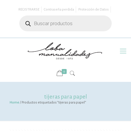
REGISTRARSE
Contraseña perdida
Protección de Datos
Búsqueda
de
productos
0
tijeras para papel
Home
/ Productos etiquetados “tijeras para papel”