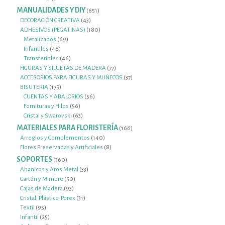
productos
MANUALIDADES Y DIY
651
651
productos
43
DECORACIÓN CREATIVA
43
productos
180
ADHESIVOS (PEGATINAS)
180
69
productos
Metalizados
69
48
productos
Infantiles
48
productos
46
Transferibles
46
productos
77
FIGURAS Y SILUETAS DE MADERA
77
productos
37
ACCESORIOS PARA FIGURAS Y MUÑECOS
37
175
productos
BISUTERIA
175
productos
56
CUENTAS Y ABALORIOS
56
56
productos
Fornituras y Hilos
56
productos
63
Cristal y Swarovski
63
productos
MATERIALES PARA FLORISTERÍA
166
166
productos
140
Arreglos y Complementos
140
productos
8
Flores Preservadas y Artificiales
8
productos
SOPORTES
360
360
productos
33
Abanicos y Aros Metal
33
50
productos
Cartón y Mimbre
50
93
productos
Cajas de Madera
93
productos
31
Cristal, Plástico, Porex
31
95
productos
Textil
95
productos
25
Infantil
25