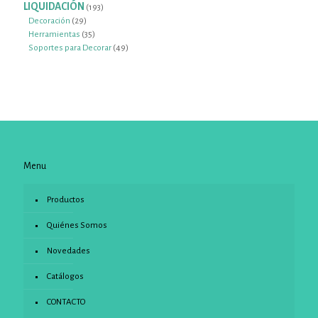
productos
LIQUIDACIÓN
193
193
productos
29
Decoración
29
productos
35
Herramientas
35
productos
49
Soportes para Decorar
49
productos
Menu
Productos
Quiénes Somos
Novedades
Catálogos
CONTACTO