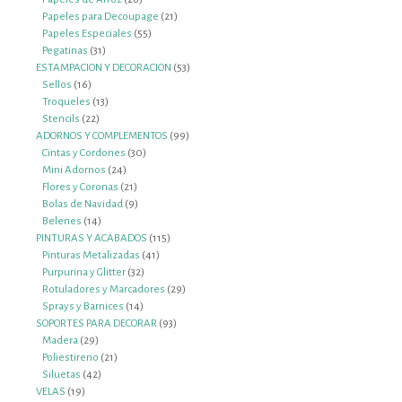
productos
21
Papeles para Decoupage
21
55
productos
Papeles Especiales
55
31
productos
Pegatinas
31
productos
53
ESTAMPACION Y DECORACION
53
16
productos
Sellos
16
productos
13
Troqueles
13
22
productos
Stencils
22
productos
99
ADORNOS Y COMPLEMENTOS
99
30
productos
Cintas y Cordones
30
24
productos
Mini Adornos
24
productos
21
Flores y Coronas
21
productos
9
Bolas de Navidad
9
14
productos
Belenes
14
productos
115
PINTURAS Y ACABADOS
115
41
productos
Pinturas Metalizadas
41
32
productos
Purpurina y Glitter
32
productos
29
Rotuladores y Marcadores
29
14
productos
Sprays y Barnices
14
productos
93
SOPORTES PARA DECORAR
93
29
productos
Madera
29
productos
21
Poliestireno
21
42
productos
Siluetas
42
19
productos
VELAS
19