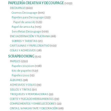
productos
PAPELERÍA CREATIVA Y DECOUPAGE
1053
1053
productos
669
DECOUPAGE
669
productos
305
Cromos Decoupage
305
productos
223
Papeles para Decoupage
223
125
productos
Papel de arroz A3
125
105
productos
Papel de arroz A4
105
productos
109
Servilletas Decoupage
109
productos
68
ENCUADERNACIÓN Y FILIGRANA
68
21
productos
SOBRES Y TARJETAS
21
productos
103
CARTULINAS Y PAPEL CREATIVO
103
28
productos
COLAS Y ADHESIVOS
28
productos
SCRAPBOOKING
572
572
productos
250
PAPELES
250
productos
198
Papeles 30x30cm
198
127
productos
Kits de papeles
127
15
productos
Papeles Lisos
15
38
productos
ÁLBUMES
38
productos
39
ADHESIVOS Y COLAS
39
51
productos
SELLOS Y TINTAS
51
productos
33
TROQUELES Y PERFORADORAS
33
productos
39
CORTE Y PLEGADO HERRAMIENTAS
39
productos
23
COMPLEMENTOS Y EMBELLECEDORES
23
productos
68
CINTAS, WHASHI TAPE Y DECORACIÓN
68