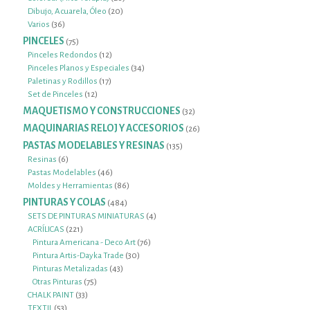
20
productos
Dibujo, Acuarela, Óleo
20
36
productos
Varios
36
productos
PINCELES
75
75
productos
12
Pinceles Redondos
12
productos
34
Pinceles Planos y Especiales
34
17
productos
Paletinas y Rodillos
17
12
productos
Set de Pinceles
12
productos
MAQUETISMO Y CONSTRUCCIONES
32
32
productos
MAQUINARIAS RELOJ Y ACCESORIOS
26
26
productos
PASTAS MODELABLES Y RESINAS
135
135
productos
6
Resinas
6
productos
46
Pastas Modelables
46
productos
86
Moldes y Herramientas
86
productos
PINTURAS Y COLAS
484
484
productos
4
SETS DE PINTURAS MINIATURAS
4
221
productos
ACRÍLICAS
221
productos
76
Pintura Americana - Deco Art
76
30
productos
Pintura Artis-Dayka Trade
30
43
productos
Pinturas Metalizadas
43
75
productos
Otras Pinturas
75
33
productos
CHALK PAINT
33
53
productos
TEXTIL
53