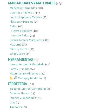
productos
MANUALIDADES Y MATERIALES
463
463
productos
80
Maderas y Torneados
80
44
productos
Listones y Tableros
44
productos
55
Corcho, Espejos y Metales
55
21
productos
Plásticos y Papeles
21
66
productos
Fieltro
66
productos
40
Fieltro 40x20cm
40
24
productos
Lana de Fieltro
24
productos
17
Grecas-Taracea Marquetería
17
55
productos
Macramé
55
productos
53
Glitter y Pan Oro
53
35
productos
Velas y Lacre
35
productos
HERRAMIENTAS
119
119
productos
44
Herramientas de Modelado
44
34
productos
Corte y Grabado
34
productos
22
Maquinaria y Adhesivos
22
productos
8
Marcaje y Medición
8
productos
FERRETERIA
102
102
productos
18
Bisagras, Cierres, Cantoneras
18
15
productos
Cadenas Llavero
15
productos
23
Imanes y Colgadores
23
19
productos
Lijas
19
productos
27
Tiradores
27