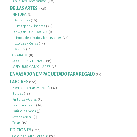
productos
40
Apliques Decorativos
40
productos
BELLAS ARTES
156
156
productos
37
PINTURA
37
productos
10
Acuarelas
10
productos
26
Pintar por Números
26
productos
70
DIBUJO E ILUSTRACIÓN
70
productos
22
Libros de dibujo y bellas artes
22
14
productos
Lápices y Ceras
14
12
productos
Manga
12
productos
8
GRABADO
8
productos
31
SOPORTES Y LIENZOS
31
productos
28
MEDIUMS Y AUXILIARES
28
productos
ENVASADO Y EMPAQUETADO PARA REGALO
37
37
productos
LABORES
161
161
productos
32
Herrramientas Mercería
32
16
productos
Bolsos
16
productos
57
Pinturas y Colas
57
26
productos
Escritura Textil
26
3
productos
Pañuelos Seda
3
1
productos
Strass Cristal
1
19
producto
Telas
19
productos
EDICIONES
106
106
productos
26
Colorear (Arte Terapia)
26