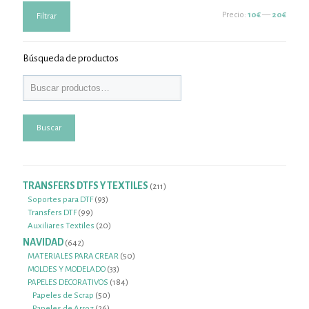
Precio
Precio
Precio:
10€
—
20€
Filtrar
mínimo
máximo
Búsqueda de productos
Buscar
TRANSFERS DTFS Y TEXTILES
211
211
productos
93
Soportes para DTF
93
99
productos
Transfers DTF
99
productos
20
Auxiliares Textiles
20
productos
NAVIDAD
642
642
productos
50
MATERIALES PARA CREAR
50
33
productos
MOLDES Y MODELADO
33
productos
184
PAPELES DECORATIVOS
184
50
productos
Papeles de Scrap
50
26
productos
Papeles de Arroz
26