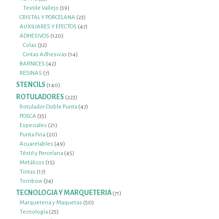
productos
39
Textile Vallejo
39
productos
23
CRISTAL Y PORCELANA
23
productos
47
AUXILIARES Y EFECTOS
47
120
productos
ADHESIVOS
120
32
productos
Colas
32
productos
14
Cintas Adhesivas
14
42
productos
BARNICES
42
7
productos
RESINAS
7
productos
STENCILS
140
140
productos
ROTULADORES
223
223
productos
47
Rotulador Doble Punta
47
35
productos
POSCA
35
productos
21
Especiales
21
productos
20
Punta Fina
20
productos
49
Acuarelables
49
productos
45
Téxtil y Porcelana
45
15
productos
Metálicos
15
17
productos
Tintas
17
productos
34
Tombow
34
productos
TECNOLOGIA Y MARQUETERIA
71
71
productos
50
Marqueteria y Maquetas
50
25
productos
Tecnología
25