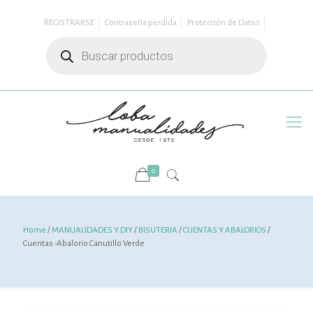
REGISTRARSE
Contraseña perdida
Protección de Datos
Búsqueda
de
productos
0
Home
/
MANUALIDADES Y DIY
/
BISUTERIA
/
CUENTAS Y ABALORIOS
/
Cuentas -Abalorio Canutillo Verde